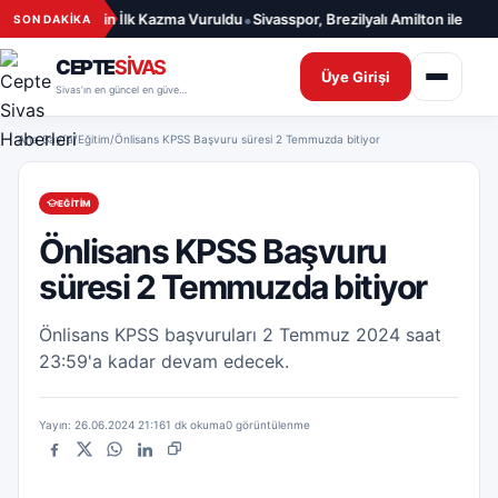
İçeriğe geç
•
ğlığı Merkezi İçin İlk Kazma Vuruldu
Sivasspor, Brezilyalı Amilton ile 1 Yıl
SON DAKİKA
CEPTE
SİVAS
Üye Girişi
Sivas’ın en güncel en güvenilir haber sitesi
Ana Sayfa
/
Eğitim
/
Önlisans KPSS Başvuru süresi 2 Temmuzda bitiyor
EĞITIM
Önlisans KPSS Başvuru
süresi 2 Temmuzda bitiyor
Önlisans KPSS başvuruları 2 Temmuz 2024 saat
23:59'a kadar devam edecek.
Yayın: 26.06.2024 21:16
1 dk okuma
0 görüntülenme
Facebook
X
WhatsApp
LinkedIn
Bağlantıyı kopyala