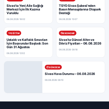
Sivas’ta Yeni Aile Sağlığı
TSYD Sivas Şubesi’nden
Merkezi İçin İlk Kazma
Basın Mensuplarına Otopark
Vuruldu
Desteği
06.08.2026 18:02
06.08.2026 13:07
EĞITIM
EKONOMI
Ustalık ve Kalfalık Sınavları
Sivas’ta Güncel Altın ve
İçin Başvurular Başladı: Son
Döviz Fiyatları – 06.08.2026
Gün 31 Ağustos
06.08.2026 08:18
06.08.2026 12:02
GÜNDEM
Sivas Hava Durumu – 06.08.2026
06.08.2026 08:10