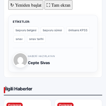
↻ Yeniden başlat
⛶ Tam ekran
ETIKETLER:
başvuru belgesi
başvuru süresi
önlisans KPSS
sınav
sınav tarihi
HABERI HAZIRLAYAN
Cepte Sivas
İlgili Haberler
GÜNDEM
GÜNDEM