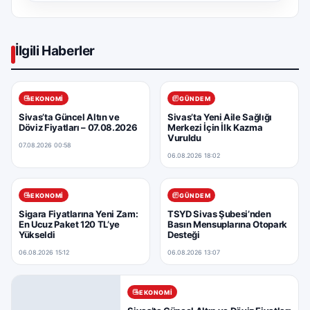
İlgili Haberler
EKONOMI
GÜNDEM
Sivas’ta Güncel Altın ve
Sivas’ta Yeni Aile Sağlığı
Döviz Fiyatları – 07.08.2026
Merkezi İçin İlk Kazma
Vuruldu
07.08.2026 00:58
06.08.2026 18:02
EKONOMI
GÜNDEM
Sigara Fiyatlarına Yeni Zam:
TSYD Sivas Şubesi’nden
En Ucuz Paket 120 TL’ye
Basın Mensuplarına Otopark
Yükseldi
Desteği
06.08.2026 15:12
06.08.2026 13:07
EKONOMI