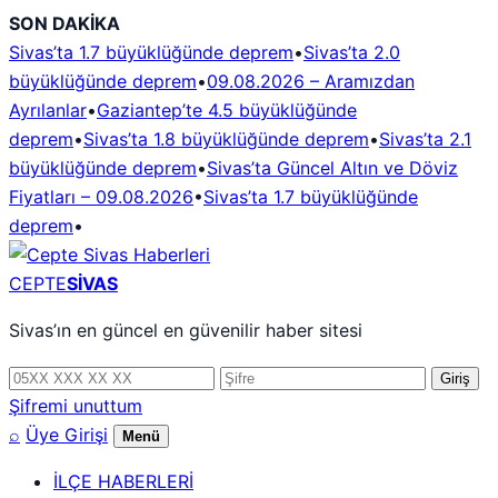
İçeriğe
SON DAKİKA
geç
Sivas’ta 1.7 büyüklüğünde deprem
•
Sivas’ta 2.0
büyüklüğünde deprem
•
09.08.2026 – Aramızdan
Ayrılanlar
•
Gaziantep’te 4.5 büyüklüğünde
deprem
•
Sivas’ta 1.8 büyüklüğünde deprem
•
Sivas’ta 2.1
büyüklüğünde deprem
•
Sivas’ta Güncel Altın ve Döviz
Fiyatları – 09.08.2026
•
Sivas’ta 1.7 büyüklüğünde
deprem
•
CEPTE
SİVAS
Sivas’ın en güncel en güvenilir haber sitesi
Telefon
Şifre
Giriş
numarası
Şifremi unuttum
⌕
Üye Girişi
Menü
İLÇE HABERLERİ