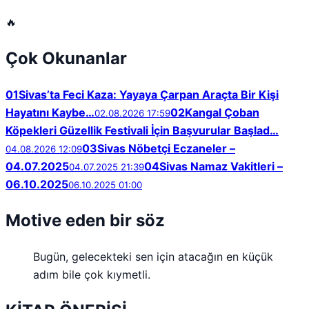
🔥
Çok Okunanlar
01
Sivas’ta Feci Kaza: Yayaya Çarpan Araçta Bir Kişi
Hayatını Kaybe…
02
Kangal Çoban
02.08.2026 17:59
Köpekleri Güzellik Festivali İçin Başvurular Başlad…
03
Sivas Nöbetçi Eczaneler –
04.08.2026 12:09
04.07.2025
04
Sivas Namaz Vakitleri –
04.07.2025 21:39
06.10.2025
06.10.2025 01:00
Motive eden bir söz
Bugün, gelecekteki sen için atacağın en küçük
adım bile çok kıymetli.