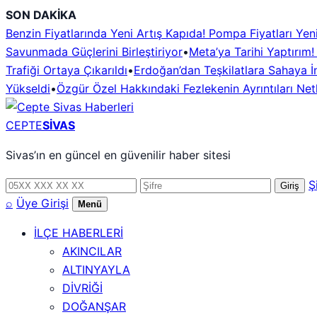
İçeriğe
SON DAKİKA
geç
Benzin Fiyatlarında Yeni Artış Kapıda! Pompa Fiyatları Ye
Savunmada Güçlerini Birleştiriyor
•
Meta’ya Tarihi Yaptırım
Trafiği Ortaya Çıkarıldı
•
Erdoğan’dan Teşkilatlara Sahaya İn
Yükseldi
•
Özgür Özel Hakkındaki Fezlekenin Ayrıntıları Netl
CEPTE
SİVAS
Sivas’ın en güncel en güvenilir haber sitesi
Telefon
Şifre
Ş
Giriş
numarası
⌕
Üye Girişi
Menü
İLÇE HABERLERİ
AKINCILAR
ALTINYAYLA
DİVRİĞİ
DOĞANŞAR