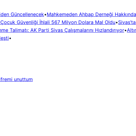
niden Güncellenecek
•
Mahkemeden Ahbap Derneği Hakkında
! Çocuk Güvenliği İhlali 567 Milyon Dolara Mal Oldu
•
Sivas’t
me Talimatı: AK Parti Sivas Çalışmalarını Hızlandırıyor
•
Altı
eşti
•
ifremi unuttum