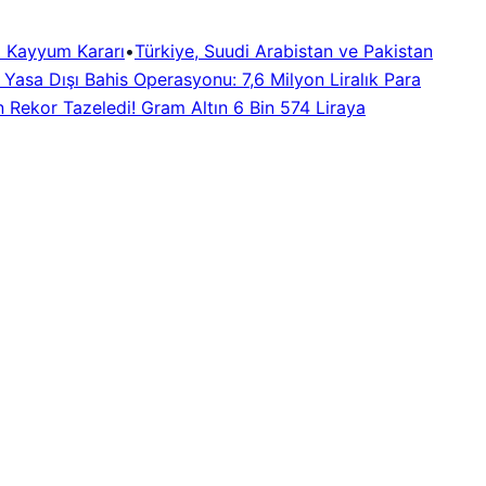
 Kayyum Kararı
•
Türkiye, Suudi Arabistan ve Pakistan
a Yasa Dışı Bahis Operasyonu: 7,6 Milyon Liralık Para
n Rekor Tazeledi! Gram Altın 6 Bin 574 Liraya