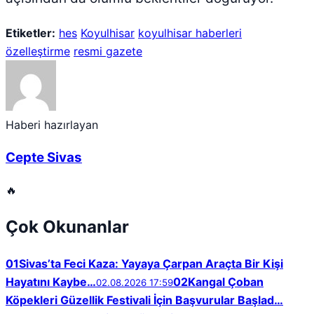
Etiketler:
hes
Koyulhisar
koyulhisar haberleri
özelleştirme
resmi gazete
Haberi hazırlayan
Cepte Sivas
🔥
Çok Okunanlar
01
Sivas’ta Feci Kaza: Yayaya Çarpan Araçta Bir Kişi
Hayatını Kaybe…
02
Kangal Çoban
02.08.2026 17:59
Köpekleri Güzellik Festivali İçin Başvurular Başlad…