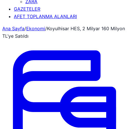
ZARA
GAZETELER
AFET TOPLANMA ALANLARI
Ana Sayfa
/
Ekonomi
/
Koyulhisar HES, 2 Milyar 160 Milyon
TL’ye Satıldı