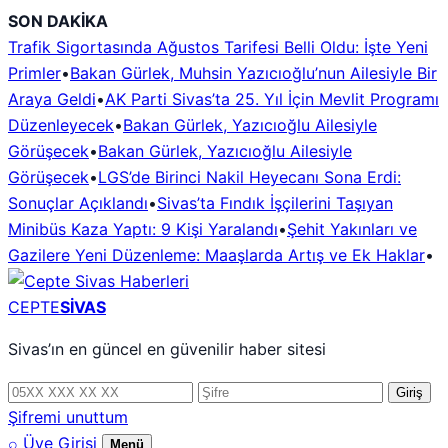
İçeriğe
SON DAKİKA
geç
Trafik Sigortasında Ağustos Tarifesi Belli Oldu: İşte Yeni
Primler
•
Bakan Gürlek, Muhsin Yazıcıoğlu’nun Ailesiyle Bir
Araya Geldi
•
AK Parti Sivas’ta 25. Yıl İçin Mevlit Programı
Düzenleyecek
•
Bakan Gürlek, Yazıcıoğlu Ailesiyle
Görüşecek
•
Bakan Gürlek, Yazıcıoğlu Ailesiyle
Görüşecek
•
LGS’de Birinci Nakil Heyecanı Sona Erdi:
Sonuçlar Açıklandı
•
Sivas’ta Fındık İşçilerini Taşıyan
Minibüs Kaza Yaptı: 9 Kişi Yaralandı
•
Şehit Yakınları ve
Gazilere Yeni Düzenleme: Maaşlarda Artış ve Ek Haklar
•
CEPTE
SİVAS
Sivas’ın en güncel en güvenilir haber sitesi
Telefon
Şifre
Giriş
numarası
Şifremi unuttum
⌕
Üye Girişi
Menü