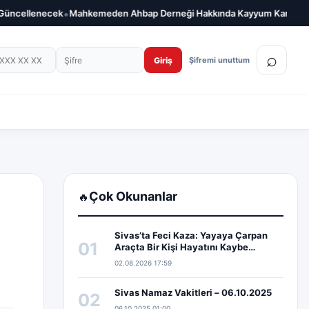
•
•
üncellenecek
Mahkemeden Ahbap Derneği Hakkında Kayyum Kararı
Türk
on numarası
Şifre
⌕
Giriş
Şifremi unuttum
Çok Okunanlar
🔥
Sivas’ta Feci Kaza: Yayaya Çarpan
01
Araçta Bir Kişi Hayatını Kaybe…
02.08.2026 17:59
Sivas Namaz Vakitleri – 06.10.2025
02
06.10.2025 01:00