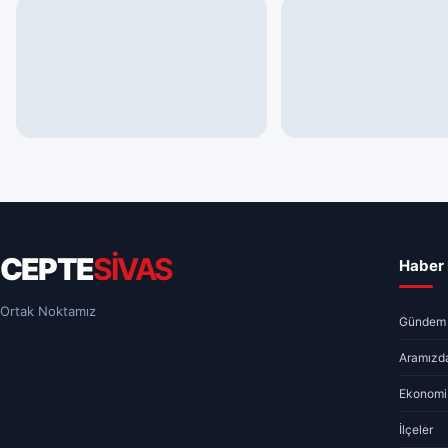
ARAMIZDAN AYRILANLAR
EKONOMI
08.08.2026 – Aramızdan
Sivas’ta Güncel Altın ve
Ayrılanlar
Fiyatları – 08.08.2026
08.08.2026 08:03
1 dk
08.08.2026 00:15
1 dk
CEPTE
SİVAS
Haber 
Ortak Noktamız
Gündem
Aramızda
Ekonomi
İlçeler