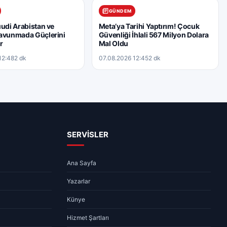
GÜNDEM
uudi Arabistan ve
Meta’ya Tarihi Yaptırım! Çocuk
Savunmada Güçlerini
Güvenliği İhlali 567 Milyon Dolara
or
Mal Oldu
12:48
2 dk
07.08.2026 12:45
2 dk
SERVİSLER
Ana Sayfa
Yazarlar
Künye
Hizmet Şartları