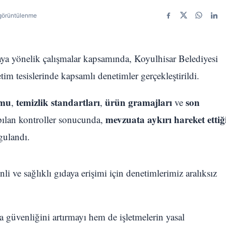
görüntülenme
Facebook
X
WhatsA
Link
aya yönelik çalışmalar kapsamında, Koyulhisar Belediyesi
tim tesislerinde kapsamlı denetimler gerçekleştirildi.
umu
temizlik standartları
ürün gramajları
son
,
,
ve
mevzuata aykırı hareket ettiğ
apılan kontroller sonucunda,
gulandı.
 ve sağlıklı gıdaya erişimi için denetimlerimiz aralıksız
 güvenliğini artırmayı hem de işletmelerin yasal