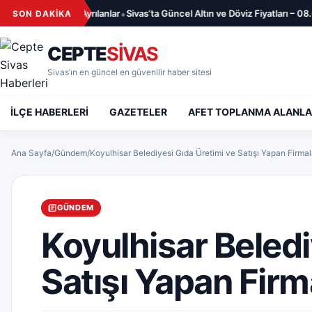
İçeriğe geç
•
6 – Aramızdan Ayrılanlar
Sivas’ta Güncel Altın ve Döviz Fiyatları – 08.0
SON DAKİKA
CEPTE
SİVAS
Sivas’ın en güncel en güvenilir haber sitesi
İLÇE HABERLERİ
GAZETELER
AFET TOPLANMA ALANLA
Ana Sayfa
/
Gündem
/
Koyulhisar Belediyesi Gıda Üretimi ve Satışı Yapan Firmal
GÜNDEM
Koyulhisar Beledi
Satışı Yapan Firm