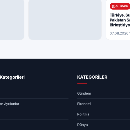
GÜNDEM
Türkiye, S
Pakistan 
Birleştiriy
07.08.2026 
GÜNDEM
 Döviz
Mahkemeden Ahbap Derneği
Hakkında Kayyum Kararı
07.08.2026 17:53
1 dk
Kategorileri
KATEGORİLER
Gündem
n Ayrılanlar
Ekonomi
Politika
Dünya