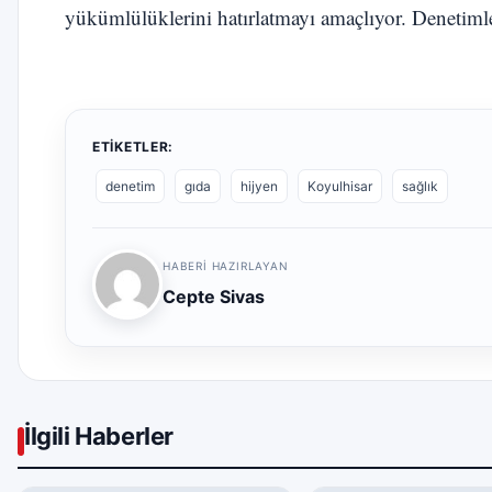
yükümlülüklerini hatırlatmayı amaçlıyor. Denetiml
ETIKETLER:
denetim
gıda
hijyen
Koyulhisar
sağlık
HABERI HAZIRLAYAN
Cepte Sivas
İlgili Haberler