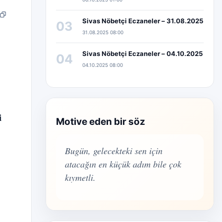
pp
edIn
Bağlantıyı kopyala
Sivas Nöbetçi Eczaneler – 31.08.2025
03
31.08.2025 08:00
Sivas Nöbetçi Eczaneler – 04.10.2025
04
04.10.2025 08:00
i
Motive eden bir söz
Bugün, gelecekteki sen için
atacağın en küçük adım bile çok
kıymetli.