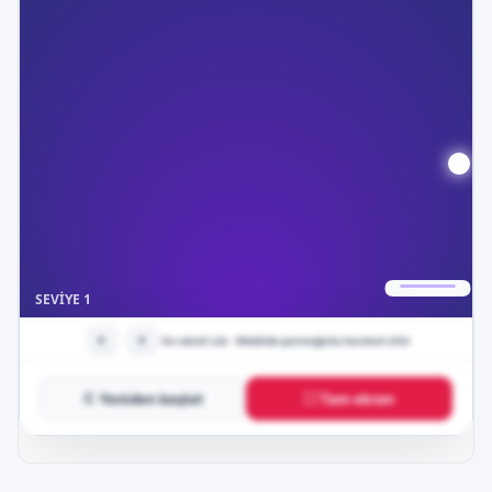
↻ Yeniden başlat
⛶ Tam ekran