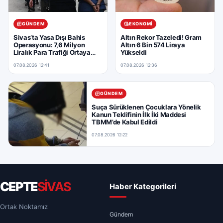
GÜNDEM
EKONOMI
Sivas’ta Yasa Dışı Bahis
Altın Rekor Tazeledi! Gram
Operasyonu: 7,6 Milyon
Altın 6 Bin 574 Liraya
Liralık Para Trafiği Ortaya
Yükseldi
Çıkarıldı
07.08.2026 12:41
07.08.2026 12:36
GÜNDEM
Suça Sürüklenen Çocuklara Yönelik
Kanun Teklifinin İlk İki Maddesi
TBMM’de Kabul Edildi
07.08.2026 12:22
CEPTE
SİVAS
Haber Kategorileri
Ortak Noktamız
Gündem