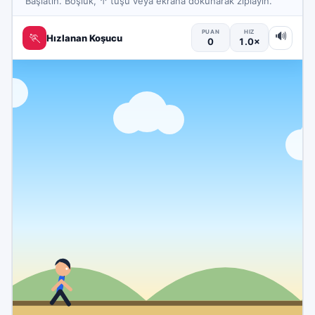
Başlatın. Boşluk, ↑ tuşu veya ekrana dokunarak zıplayın.