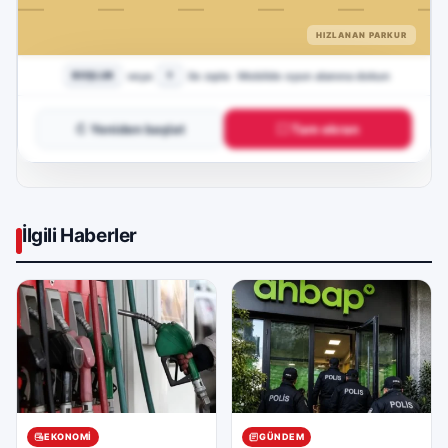
↻ Yeniden başlat
⛶ Tam ekran
İlgili Haberler
EKONOMI
GÜNDEM