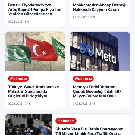
Benzin Fiyatlarında Yeni
Mahkemeden Ahbap Derneği
Artış Kapıda! Pompa Fiyatları
Hakkında Kayyum Kararı
Yeniden Güncellenecek
07.08.2026 17:53
07.08.2026 18:01
GÜNDEM
GÜNDEM
Türkiye, Suudi Arabistan ve
Meta’ya Tarihi Yaptırım!
Pakistan Savunmada
Çocuk Güvenliği İhlali 567
Güçlerini Birleştiriyor
Milyon Dolara Mal Oldu
07.08.2026 12:48
07.08.2026 12:45
GÜNDEM
Sivas’ta Yasa Dışı Bahis Operasyonu:
7,6 Milyon Liralık Para Trafiği Ortaya