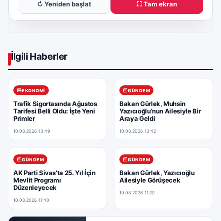
↻ Yeniden başlat
⛶ Tam ekran
İlgili Haberler
EKONOMI
GÜNDEM
Trafik Sigortasında Ağustos
Bakan Gürlek, Muhsin
Tarifesi Belli Oldu: İşte Yeni
Yazıcıoğlu’nun Ailesiyle Bir
Primler
Araya Geldi
10.08.2026 13:49
10.08.2026 13:42
GÜNDEM
GÜNDEM
AK Parti Sivas’ta 25. Yıl İçin
Bakan Gürlek, Yazıcıoğlu
Mevlit Programı
Ailesiyle Görüşecek
Düzenleyecek
10.08.2026 11:20
10.08.2026 11:40