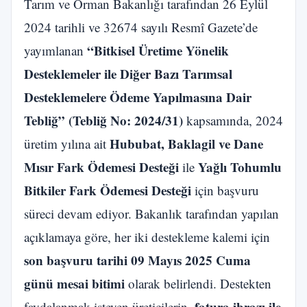
Tarım ve Orman Bakanlığı tarafından 26 Eylül
2024 tarihli ve 32674 sayılı Resmî Gazete’de
“Bitkisel Üretime Yönelik
yayımlanan
Desteklemeler ile Diğer Bazı Tarımsal
Desteklemelere Ödeme Yapılmasına Dair
Tebliğ” (Tebliğ No: 2024/31)
kapsamında, 2024
Hububat, Baklagil ve Dane
üretim yılına ait
Mısır Fark Ödemesi Desteği
Yağlı Tohumlu
ile
Bitkiler Fark Ödemesi Desteği
için başvuru
süreci devam ediyor. Bakanlık tarafından yapılan
açıklamaya göre, her iki destekleme kalemi için
son başvuru tarihi 09 Mayıs 2025 Cuma
günü mesai bitimi
olarak belirlendi. Destekten
fatura ibrazı ile
faydalanmak isteyen üreticilerin,