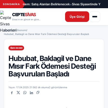
İçeriğe geç
•
ar İçin Yeni Dönem: Satış Alanları Belirlenecek
Sivas Siyasetinde Yeni Ge
SON DAKİKA
CEPTE
SİVAS
Üye Girişi
Sivas’ın en güncel en güvenilir haber sitesi
Ana Sayfa
/
Ekonomi
/
Hububat, Baklagil ve Dane Mısır Fark Ödemesi Desteği Başvuruları Başladı
EKONOMI
Hububat, Baklagil ve Dane
Mısır Fark Ödemesi Desteği
Başvuruları Başladı
Yayın: 17.04.2025 21:56
2 dk okuma
2 görüntülenme
Facebook
X
WhatsApp
LinkedIn
Bağlantıyı kopyala