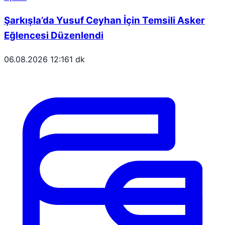
Şarkışla’da Yusuf Ceyhan İçin Temsili Asker
Eğlencesi Düzenlendi
06.08.2026 12:16
1 dk