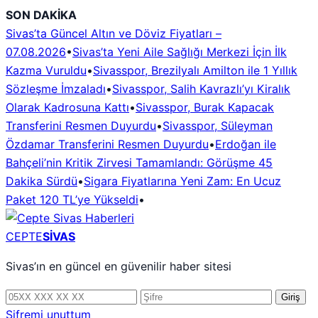
İçeriğe
SON DAKİKA
geç
Sivas’ta Güncel Altın ve Döviz Fiyatları –
07.08.2026
•
Sivas’ta Yeni Aile Sağlığı Merkezi İçin İlk
Kazma Vuruldu
•
Sivasspor, Brezilyalı Amilton ile 1 Yıllık
Sözleşme İmzaladı
•
Sivasspor, Salih Kavrazlı’yı Kiralık
Olarak Kadrosuna Kattı
•
Sivasspor, Burak Kapacak
Transferini Resmen Duyurdu
•
Sivasspor, Süleyman
Özdamar Transferini Resmen Duyurdu
•
Erdoğan ile
Bahçeli’nin Kritik Zirvesi Tamamlandı: Görüşme 45
Dakika Sürdü
•
Sigara Fiyatlarına Yeni Zam: En Ucuz
Paket 120 TL’ye Yükseldi
•
CEPTE
SİVAS
Sivas’ın en güncel en güvenilir haber sitesi
Telefon
Şifre
Giriş
numarası
Şifremi unuttum