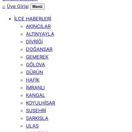
⌕
Üye Girişi
Menü
İLÇE HABERLERİ
AKINCILAR
ALTINYAYLA
DİVRİĞİ
DOĞANŞAR
GEMEREK
GÖLOVA
GÜRÜN
HAFİK
İMRANLI
KANGAL
KOYULHİSAR
SUŞEHRİ
ŞARKIŞLA
ULAŞ