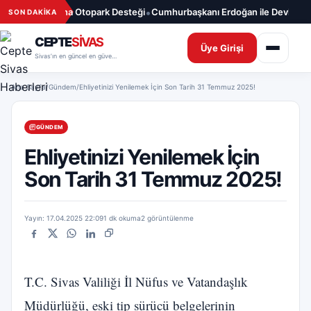
İçeriğe geç
•
ın Mensuplarına Otopark Desteği
Cumhurbaşkanı Erdoğan ile Devlet Ba
SON DAKİKA
CEPTE
SİVAS
Üye Girişi
Sivas’ın en güncel en güvenilir haber sitesi
Ana Sayfa
/
Gündem
/
Ehliyetinizi Yenilemek İçin Son Tarih 31 Temmuz 2025!
GÜNDEM
Ehliyetinizi Yenilemek İçin
Son Tarih 31 Temmuz 2025!
Yayın: 17.04.2025 22:09
1 dk okuma
2 görüntülenme
Facebook
X
WhatsApp
LinkedIn
Bağlantıyı kopyala
T.C. Sivas Valiliği İl Nüfus ve Vatandaşlık
Müdürlüğü, eski tip sürücü belgelerinin