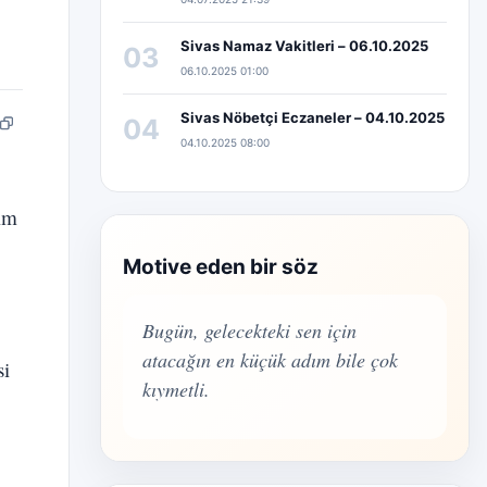
i
Sivas Namaz Vakitleri – 06.10.2025
03
06.10.2025 01:00
Sivas Nöbetçi Eczaneler – 04.10.2025
04
pp
edIn
Bağlantıyı kopyala
04.10.2025 08:00
tim
Motive eden bir söz
Bugün, gelecekteki sen için
atacağın en küçük adım bile çok
si
kıymetli.