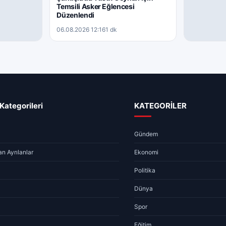
Temsili Asker Eğlencesi
Düzenlendi
06.08.2026 12:16
1 dk
EKONOMI
n Basın
Sivas’ta Gü
Desteği
Fiyatları 
06.08.2026 
Kategorileri
KATEGORİLER
Gündem
n Ayrılanlar
Ekonomi
Politika
Dünya
Spor
Eğitim