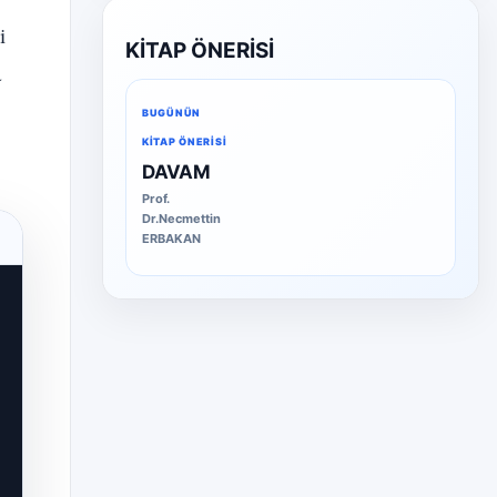
i
KİTAP ÖNERİSİ
a
BUGÜNÜN
KITAP ÖNERISI
DAVAM
Prof.
Dr.Necmettin
ERBAKAN