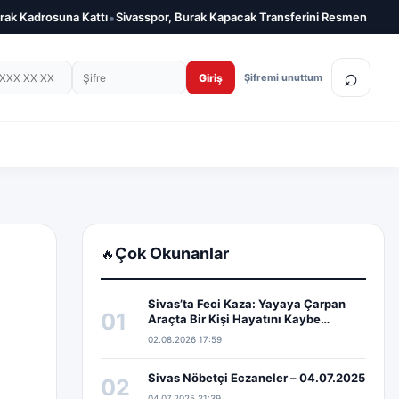
•
•
 Kadrosuna Kattı
Sivasspor, Burak Kapacak Transferini Resmen Duyurdu
on numarası
Şifre
⌕
Giriş
Şifremi unuttum
Çok Okunanlar
🔥
Sivas’ta Feci Kaza: Yayaya Çarpan
01
Araçta Bir Kişi Hayatını Kaybe…
02.08.2026 17:59
Sivas Nöbetçi Eczaneler – 04.07.2025
02
04.07.2025 21:39