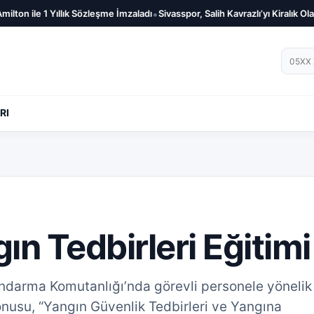
•
on ile 1 Yıllık Sözleşme İmzaladı
Sivasspor, Salih Kavrazlı’yı Kiralık Olarak
Telef
RI
n Tedbirleri Eğitimi
Jandarma Komutanlığı’nda görevli personele yönelik
onusu, “Yangın Güvenlik Tedbirleri ve Yangına