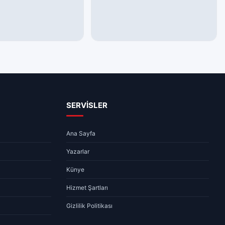
GÜNDEM
ncel Altın ve Döviz
Sivas Hava Durumu – 06.08.2026
– 06.08.2026
06.08.2026 08:10
1 dk
08:18
1 dk
SERVİSLER
Ana Sayfa
Yazarlar
Künye
Hizmet Şartları
Gizlilik Politikası