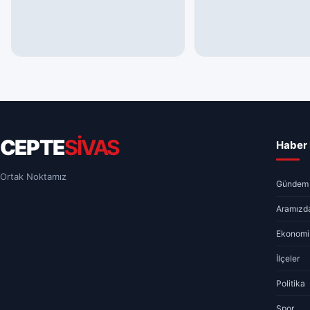
GÜNDEM
GÜNDEM
Sivas’ta Yeni Aile Sağlığı Merkezi
TSYD Sivas Şubesi’nde
İçin İlk Kazma Vuruldu
Mensuplarına Otopark 
06.08.2026 18:02
2 dk
06.08.2026 13:07
1 dk
CEPTE
SİVAS
Haber 
Ortak Noktamız
Gündem
Aramızda
Ekonomi
İlçeler
Politika
Spor