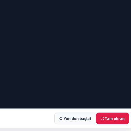
↻ Yeniden başlat
⛶ Tam ekran