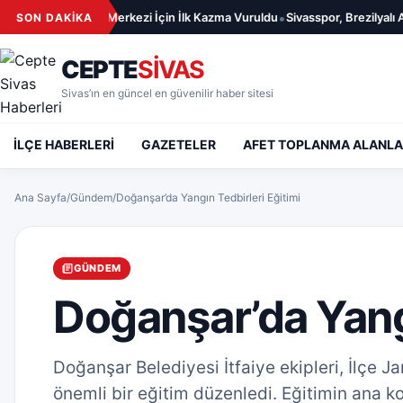
İçeriğe geç
•
eni Aile Sağlığı Merkezi İçin İlk Kazma Vuruldu
Sivasspor, Brezilyalı Amilt
SON DAKİKA
CEPTE
SİVAS
Sivas’ın en güncel en güvenilir haber sitesi
İLÇE HABERLERİ
GAZETELER
AFET TOPLANMA ALANLA
Ana Sayfa
/
Gündem
/
Doğanşar’da Yangın Tedbirleri Eğitimi
GÜNDEM
Doğanşar’da Yangı
Doğanşar Belediyesi İtfaiye ekipleri, İlçe 
önemli bir eğitim düzenledi. Eğitimin ana k