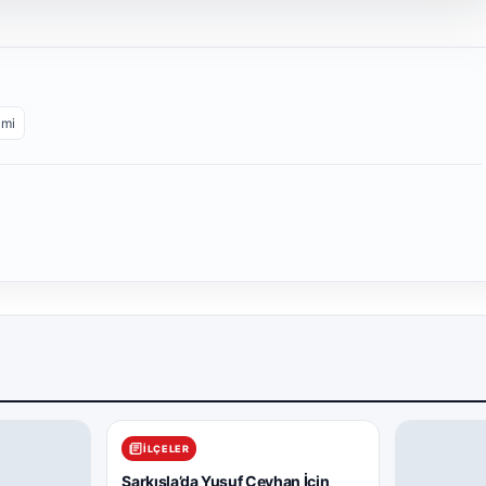
imi
İLÇELER
Şarkışla’da Yusuf Ceyhan İçin