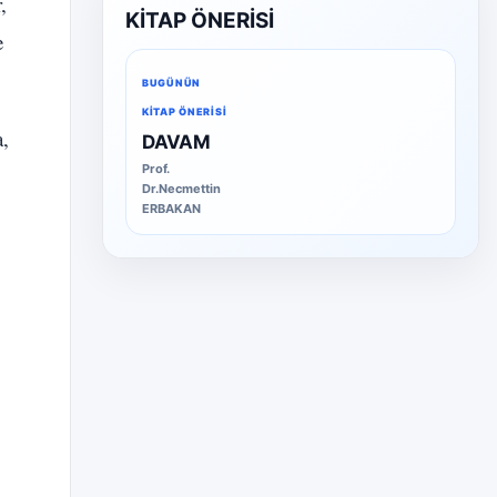
,
KİTAP ÖNERİSİ
e
BUGÜNÜN
KITAP ÖNERISI
a,
DAVAM
Prof.
Dr.Necmettin
ERBAKAN