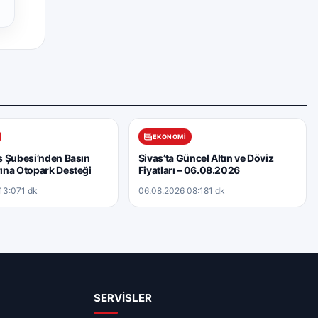
EKONOMI
 Şubesi’nden Basın
Sivas’ta Güncel Altın ve Döviz
ına Otopark Desteği
Fiyatları – 06.08.2026
13:07
1 dk
06.08.2026 08:18
1 dk
SERVİSLER