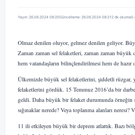
Yayın: 26.06.2024 08:20
Güncelleme: 26.06.2024 08:31
2 dk okuma
0 
Olmaz denilen oluyor, gelmez denilen geliyor. Büy
Zaman zaman sel felaketleri, zaman zaman büyük dep
hem vatandaşların bilinçlendirilmesi hem de hazır 
Ülkemizde büyük sel felaketlerini, şiddetli rüzgar,
felaketlerini gördük. 15 Temmuz 2016’da bir darbe
geldi. Daha büyük bir felaket durumunda örneğin sı
sığınaklar nerede? Veya toplanma alanları neresi? V
11 ili etkileyen büyük bir deprem atlattık. Bazı bölg