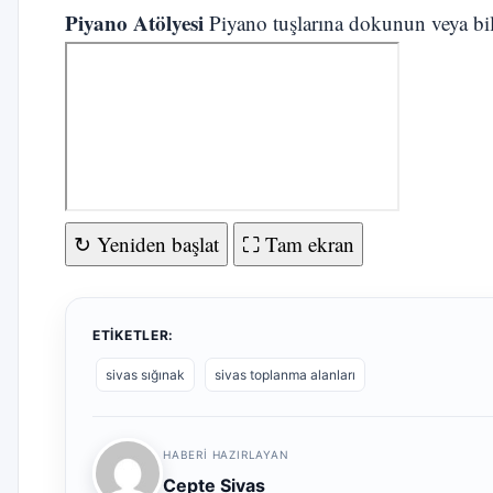
Piyano Atölyesi
Piyano tuşlarına dokunun veya bilg
↻ Yeniden başlat
⛶ Tam ekran
ETIKETLER:
sivas sığınak
sivas toplanma alanları
HABERI HAZIRLAYAN
Cepte Sivas