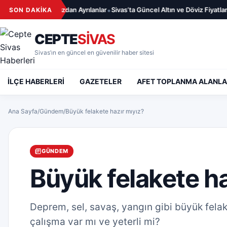
İçeriğe geç
•
8.2026 – Aramızdan Ayrılanlar
Sivas’ta Güncel Altın ve Döviz Fiyatları –
SON DAKİKA
CEPTE
SİVAS
Sivas’ın en güncel en güvenilir haber sitesi
İLÇE HABERLERİ
GAZETELER
AFET TOPLANMA ALANLA
Ana Sayfa
/
Gündem
/
Büyük felakete hazır mıyız?
GÜNDEM
Büyük felakete ha
Deprem, sel, savaş, yangın gibi büyük felake
çalışma var mı ve yeterli mi?