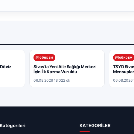
GÜNDEM
GÜNDEM
 Döviz
Sivas’ta Yeni Aile Sağlığı Merkezi
TSYD Sivas
İçin İlk Kazma Vuruldu
Mensuplar
06.08.2026 18:02
2 dk
06.08.2026 
Kategorileri
KATEGORİLER