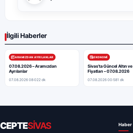
İlgili Haberler
ARAMIZDAN AYRILANLAR
EKONOMI
07.08.2026 – Aramızdan
Sivas’ta Güncel Altın ve
Ayrılanlar
Fiyatları – 07.08.2026
07.08.2026 08:02
2 dk
07.08.2026 00:58
1 dk
CEPTE
SİVAS
Haber 