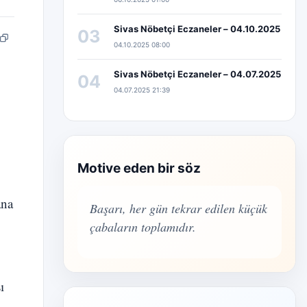
Sivas Nöbetçi Eczaneler – 04.10.2025
03
pp
edIn
Bağlantıyı kopyala
04.10.2025 08:00
Sivas Nöbetçi Eczaneler – 04.07.2025
04
04.07.2025 21:39
Motive eden bir söz
ana
Başarı, her gün tekrar edilen küçük
çabaların toplamıdır.
ı