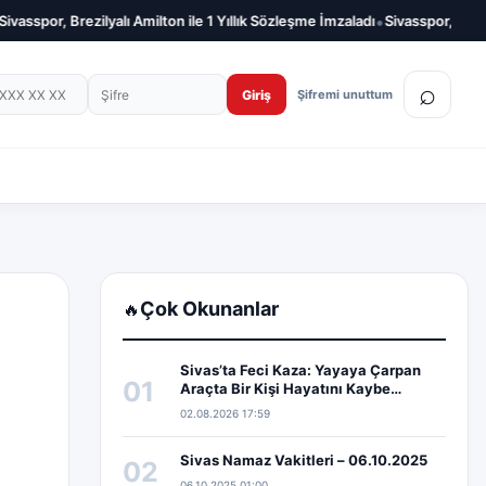
•
sspor, Brezilyalı Amilton ile 1 Yıllık Sözleşme İmzaladı
Sivasspor, Salih Kav
on numarası
Şifre
⌕
Giriş
Şifremi unuttum
Çok Okunanlar
🔥
Sivas’ta Feci Kaza: Yayaya Çarpan
01
Araçta Bir Kişi Hayatını Kaybe…
02.08.2026 17:59
Sivas Namaz Vakitleri – 06.10.2025
02
06.10.2025 01:00