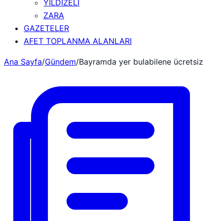
YILDIZELİ
ZARA
GAZETELER
AFET TOPLANMA ALANLARI
Ana Sayfa
/
Gündem
/
Bayramda yer bulabilene ücretsiz