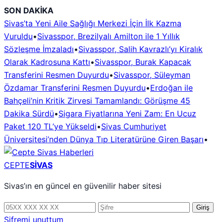
İçeriğe
SON DAKİKA
geç
Sivas’ta Yeni Aile Sağlığı Merkezi İçin İlk Kazma
Vuruldu
•
Sivasspor, Brezilyalı Amilton ile 1 Yıllık
Sözleşme İmzaladı
•
Sivasspor, Salih Kavrazlı’yı Kiralık
Olarak Kadrosuna Kattı
•
Sivasspor, Burak Kapacak
Transferini Resmen Duyurdu
•
Sivasspor, Süleyman
Özdamar Transferini Resmen Duyurdu
•
Erdoğan ile
Bahçeli’nin Kritik Zirvesi Tamamlandı: Görüşme 45
Dakika Sürdü
•
Sigara Fiyatlarına Yeni Zam: En Ucuz
Paket 120 TL’ye Yükseldi
•
Sivas Cumhuriyet
Üniversitesi’nden Dünya Tıp Literatürüne Giren Başarı
•
CEPTE
SİVAS
Sivas’ın en güncel en güvenilir haber sitesi
Telefon
Şifre
Giriş
numarası
Şifremi unuttum