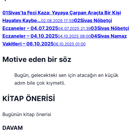
01
Sivas’ta Feci Kaza: Yayaya Çarpan Araçta Bir Kişi
Hayatını Kaybe…
02
Sivas Nöbetçi
02.08.2026 17:59
Eczaneler – 04.07.2025
03
Sivas Nöbetçi
04.07.2025 21:39
Eczaneler – 04.10.2025
04
Sivas Namaz
04.10.2025 08:00
Vakitleri – 06.10.2025
06.10.2025 01:00
Motive eden bir söz
Bugün, gelecekteki sen için atacağın en küçük
adım bile çok kıymetli.
KİTAP ÖNERİSİ
Bugünün kitap önerisi
DAVAM