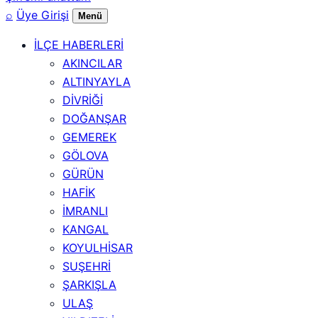
⌕
Üye Girişi
Menü
İLÇE HABERLERİ
AKINCILAR
ALTINYAYLA
DİVRİĞİ
DOĞANŞAR
GEMEREK
GÖLOVA
GÜRÜN
HAFİK
İMRANLI
KANGAL
KOYULHİSAR
SUŞEHRİ
ŞARKIŞLA
ULAŞ