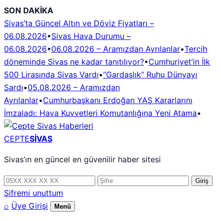
İçeriğe
SON DAKİKA
geç
Sivas’ta Güncel Altın ve Döviz Fiyatları –
06.08.2026
•
Sivas Hava Durumu –
06.08.2026
•
06.08.2026 – Aramızdan Ayrılanlar
•
Tercih
döneminde Sivas ne kadar tanıtılıyor?
•
Cumhuriyet’in İlk
500 Lirasında Sivas Vardı
•
“Gardaşlık” Ruhu Dünyayı
Sardı
•
05.08.2026 – Aramızdan
Ayrılanlar
•
Cumhurbaşkanı Erdoğan YAŞ Kararlarını
İmzaladı: Hava Kuvvetleri Komutanlığına Yeni Atama
•
CEPTE
SİVAS
Sivas’ın en güncel en güvenilir haber sitesi
Telefon
Şifre
Giriş
numarası
Şifremi unuttum
⌕
Üye Girişi
Menü