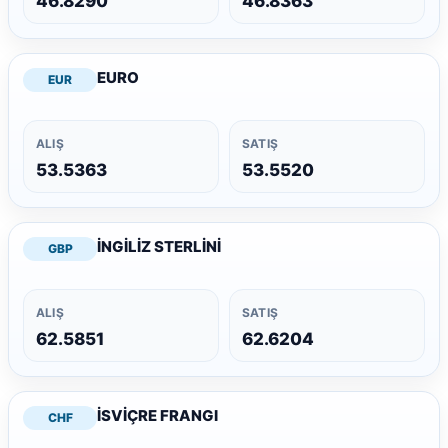
46.8290
46.8363
EURO
EUR
ALIŞ
SATIŞ
53.5363
53.5520
İNGİLİZ STERLİNİ
GBP
ALIŞ
SATIŞ
62.5851
62.6204
İSVİÇRE FRANGI
CHF