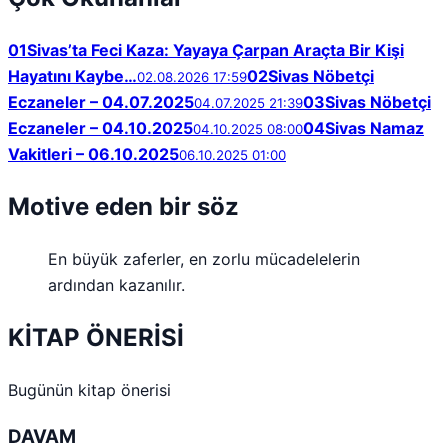
01
Sivas’ta Feci Kaza: Yayaya Çarpan Araçta Bir Kişi
Hayatını Kaybe…
02
Sivas Nöbetçi
02.08.2026 17:59
Eczaneler – 04.07.2025
03
Sivas Nöbetçi
04.07.2025 21:39
Eczaneler – 04.10.2025
04
Sivas Namaz
04.10.2025 08:00
Vakitleri – 06.10.2025
06.10.2025 01:00
Motive eden bir söz
En büyük zaferler, en zorlu mücadelelerin
ardından kazanılır.
KİTAP ÖNERİSİ
Bugünün kitap önerisi
DAVAM