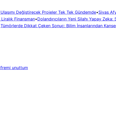
a Ulaşımı Değiştirecek Projeler Tek Tek Gündemde
•
Sivas Af
r Liralık Finansman
•
Dolandırıcıların Yeni Silahı Yapay Zeka:
•
Tümörlerde Dikkat Çeken Sonuç: Bilim İnsanlarından Kanse
ifremi unuttum