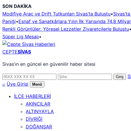
İçeriğe
SON DAKİKA
geç
Modifiye Araç ve Drift Tutkunları Sivas’ta Buluştu
•
Sivas’t
Paniği
•
Esnaf ve Sanatkârlara Yılın İlk Yarısında 74,8 Milya
Renkli Görüntüler: Yöresel Lezzetler Ziyaretçilerle Buluştu
Süper Lig Mesajı
•
CEPTE
SİVAS
Sivas’ın en güncel en güvenilir haber sitesi
Telefon
Şifre
Ş
Giriş
numarası
⌕
Üye Girişi
Menü
İLÇE HABERLERİ
AKINCILAR
ALTINYAYLA
DİVRİĞİ
DOĞANŞAR