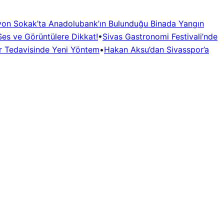
yon Sokak’ta Anadolubank’ın Bulunduğu Binada Yangın
 Ses ve Görüntülere Dikkat!
•
Sivas Gastronomi Festivali’nde
r Tedavisinde Yeni Yöntem
•
Hakan Aksu’dan Sivasspor’a