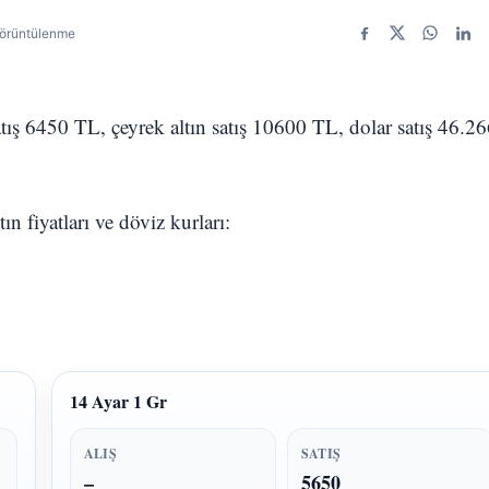
görüntülenme
Facebook
X
WhatsA
Link
atış 6450 TL, çeyrek altın satış 10600 TL, dolar satış 46.2
n fiyatları ve döviz kurları:
14 Ayar 1 Gr
ALIŞ
SATIŞ
–
5650