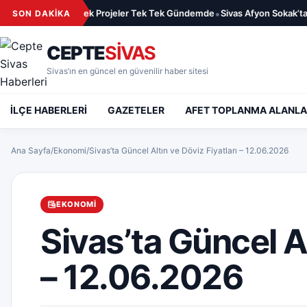
İçeriğe geç
•
şımı Değiştirecek Projeler Tek Tek Gündemde
Sivas Afyon Sokak’ta Anad
SON DAKİKA
CEPTE
SİVAS
Sivas’ın en güncel en güvenilir haber sitesi
İLÇE HABERLERİ
GAZETELER
AFET TOPLANMA ALANLA
Ana Sayfa
/
Ekonomi
/
Sivas’ta Güncel Altın ve Döviz Fiyatları – 12.06.2026
EKONOMI
Sivas’ta Güncel Al
– 12.06.2026