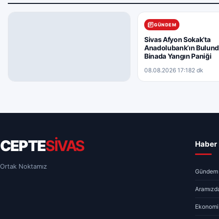
GÜNDEM
Sivas Afyon Sokak’ta
Anadolubank’ın Bulun
Binada Yangın Paniği
08.08.2026 17:18
2 dk
GÜNDEM
Sivas’ta Ulaşımı Değiştirecek
Projeler Tek Tek Gündemde
08.08.2026 19:40
1 dk
CEPTE
SİVAS
Haber 
Ortak Noktamız
Gündem
Aramızda
Ekonomi