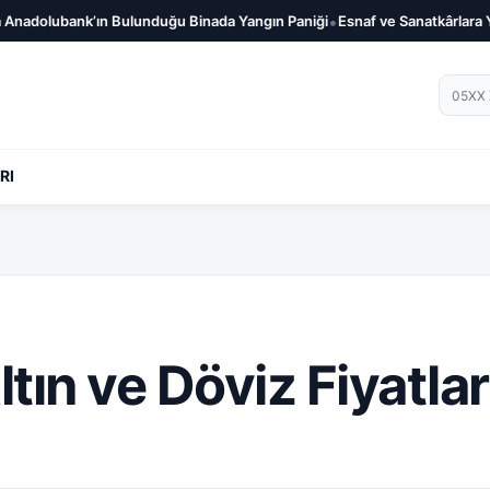
•
olubank’ın Bulunduğu Binada Yangın Paniği
Esnaf ve Sanatkârlara Yılın İl
Telef
RI
tın ve Döviz Fiyatlar