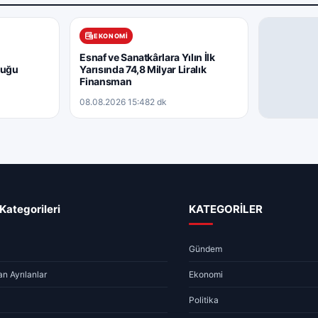
EKONOMI
Esnaf ve Sanatkârlara Yılın İlk
duğu
Yarısında 74,8 Milyar Liralık
Finansman
08.08.2026 15:48
2 dk
GÜNDEM
Yargıtay’da
İlgilendir
08.08.2026 
Kategorileri
KATEGORİLER
Gündem
n Ayrılanlar
Ekonomi
Politika