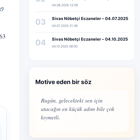
04.08.2026 12:09
pp
edIn
Bağlantıyı kopyala
Sivas Nöbetçi Eczaneler – 04.07.2025
03
04.07.2025 21:39
663
Sivas Nöbetçi Eczaneler – 04.10.2025
04
04.10.2025 08:00
Motive eden bir söz
Bugün, gelecekteki sen için
atacağın en küçük adım bile çok
kıymetli.