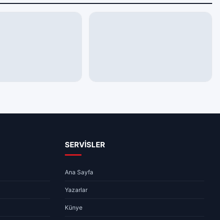
GÜNDEM
n Primle Çalışanları
Çocuk Koruma Kanunu Teklifinde
en Emsal Karar
6 Madde Daha Kabul Edildi
12:55
3 dk
08.08.2026 12:45
3 dk
SERVİSLER
Ana Sayfa
Yazarlar
Künye