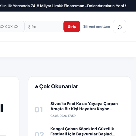
•
k Yarısında 74,8 Milyar Liralık Finansman
Dolandırıcıların Yeni Silahı Yapa
on numarası
Şifre
⌕
Giriş
Şifremi unuttum
Çok Okunanlar
🔥
ı
Sivas’ta Feci Kaza: Yayaya Çarpan
01
Araçta Bir Kişi Hayatını Kaybe…
02.08.2026 17:59
Kangal Çoban Köpekleri Güzellik
02
Festivali İçin Başvurular Başlad…