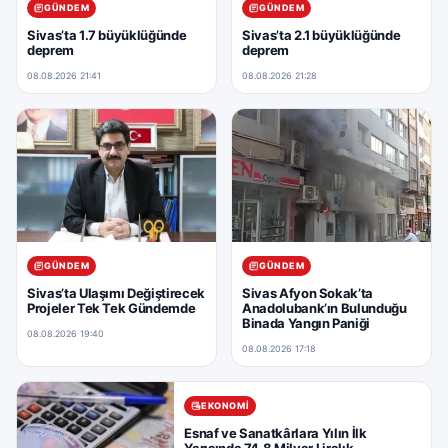
GÜNDEM
GÜNDEM
Sivas’ta 1.7 büyüklüğünde
Sivas’ta 2.1 büyüklüğünde
deprem
deprem
08.08.2026 21:41
08.08.2026 21:28
GÜNDEM
GÜNDEM
Sivas’ta Ulaşımı Değiştirecek
Sivas Afyon Sokak’ta
Projeler Tek Tek Gündemde
Anadolubank’ın Bulunduğu
Binada Yangın Paniği
08.08.2026 19:40
08.08.2026 17:18
EKONOMI
Esnaf ve Sanatkârlara Yılın İlk
Yarısında 74,8 Milyar Liralık