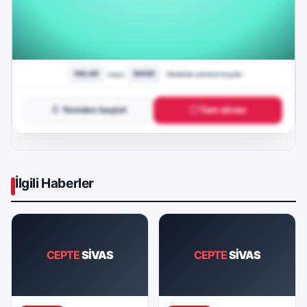
↻ Yeniden başlat
⛶ Tam ekran
İlgili Haberler
CEPTE
SİVAS
CEPTE
SİVAS