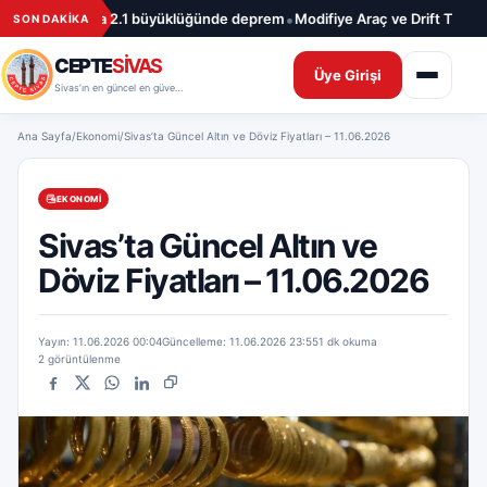
İçeriğe geç
•
•
m
Sivas’ta 2.1 büyüklüğünde deprem
Modifiye Araç ve Drift Tutkunları Si
SON DAKİKA
CEPTE
SİVAS
Üye Girişi
Sivas’ın en güncel en güvenilir haber sitesi
Ana Sayfa
/
Ekonomi
/
Sivas’ta Güncel Altın ve Döviz Fiyatları – 11.06.2026
EKONOMI
Sivas’ta Güncel Altın ve
Döviz Fiyatları – 11.06.2026
Yayın: 11.06.2026 00:04
Güncelleme: 11.06.2026 23:55
1 dk okuma
2 görüntülenme
Facebook
X
WhatsApp
LinkedIn
Bağlantıyı kopyala