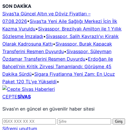
İçeriğe
SON DAKİKA
geç
Sivas’ta Güncel Altın ve Döviz Fiyatları –
07.08.2026
•
Sivas’ta Yeni Aile Sağlığı Merkezi İçin İlk
Kazma Vuruldu
•
Sivasspor, Brezilyalı Amilton ile 1 Yıllık
Sözleşme İmzaladı
•
Sivasspor, Salih Kavrazlı’yı Kiralık
Olarak Kadrosuna Kattı
•
Sivasspor, Burak Kapacak
Transferini Resmen Duyurdu
•
Sivasspor, Süleyman
Özdamar Transferini Resmen Duyurdu
•
Erdoğan ile
Bahçeli’nin Kritik Zirvesi Tamamlandı: Görüşme 45
Dakika Sürdü
•
Sigara Fiyatlarına Yeni Zam: En Ucuz
Paket 120 TL’ye Yükseldi
•
CEPTE
SİVAS
Sivas’ın en güncel en güvenilir haber sitesi
Telefon
Şifre
Giriş
numarası
Şifremi unuttum