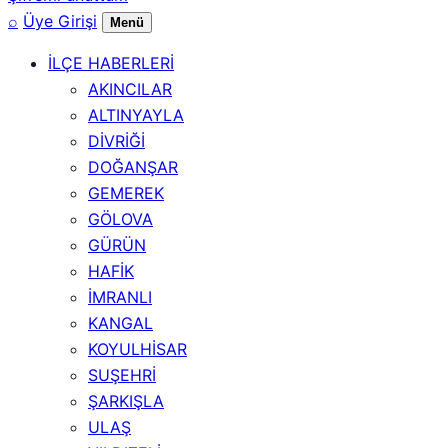
⌕
Üye Girişi
Menü
İLÇE HABERLERİ
AKINCILAR
ALTINYAYLA
DİVRİĞİ
DOĞANŞAR
GEMEREK
GÖLOVA
GÜRÜN
HAFİK
İMRANLI
KANGAL
KOYULHİSAR
SUŞEHRİ
ŞARKIŞLA
ULAŞ