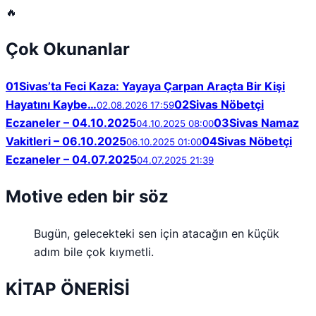
🔥
Çok Okunanlar
01
Sivas’ta Feci Kaza: Yayaya Çarpan Araçta Bir Kişi
Hayatını Kaybe…
02
Sivas Nöbetçi
02.08.2026 17:59
Eczaneler – 04.10.2025
03
Sivas Namaz
04.10.2025 08:00
Vakitleri – 06.10.2025
04
Sivas Nöbetçi
06.10.2025 01:00
Eczaneler – 04.07.2025
04.07.2025 21:39
Motive eden bir söz
Bugün, gelecekteki sen için atacağın en küçük
adım bile çok kıymetli.
KİTAP ÖNERİSİ