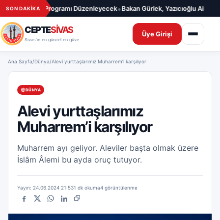
İçeriğe geç
•
ıl İçin Mevlit Programı Düzenleyecek
Bakan Gürlek, Yazıcıoğlu Ailesiyle 
SON DAKİKA
CEPTE
SİVAS
Üye Girişi
Sivas’ın en güncel en güvenilir haber sitesi
Ana Sayfa
/
Dünya
/
Alevi yurttaşlarımız Muharrem’i karşılıyor
DÜNYA
Alevi yurttaşlarımız
Muharrem’i karşılıyor
Muharrem ayı geliyor. Aleviler başta olmak üzere
İslâm Âlemi bu ayda oruç tutuyor.
Yayın: 24.06.2024 21:53
1 dk okuma
4 görüntülenme
Facebook
X
WhatsApp
LinkedIn
Bağlantıyı kopyala