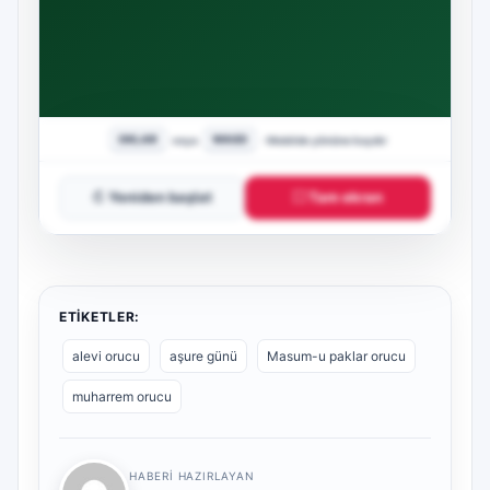
↻ Yeniden başlat
⛶ Tam ekran
ETIKETLER:
alevi orucu
aşure günü
Masum-u paklar orucu
muharrem orucu
HABERI HAZIRLAYAN