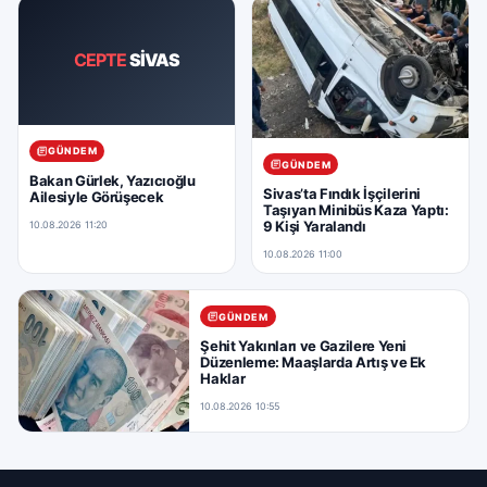
CEPTE
SİVAS
GÜNDEM
GÜNDEM
Bakan Gürlek, Yazıcıoğlu
Sivas’ta Fındık İşçilerini
Ailesiyle Görüşecek
Taşıyan Minibüs Kaza Yaptı:
9 Kişi Yaralandı
10.08.2026 11:20
10.08.2026 11:00
GÜNDEM
Şehit Yakınları ve Gazilere Yeni
Düzenleme: Maaşlarda Artış ve Ek
Haklar
10.08.2026 10:55