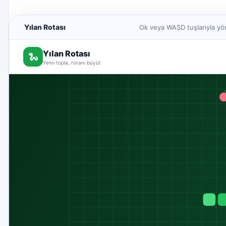
Yılan Rotası
Ok veya WASD tuşlarıyla yön