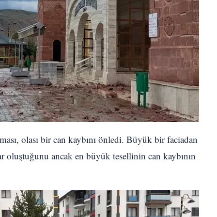
sı, olası bir can kaybını önledi. Büyük bir faciadan
ar oluştuğunu ancak en büyük tesellinin can kaybının