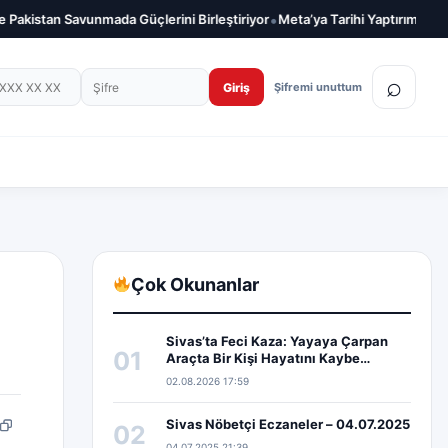
•
lerini Birleştiriyor
Meta’ya Tarihi Yaptırım! Çocuk Güvenliği İhlali 567 
on numarası
Şifre
⌕
Giriş
Şifremi unuttum
Çok Okunanlar
Sivas’ta Feci Kaza: Yayaya Çarpan
01
Araçta Bir Kişi Hayatını Kaybe…
02.08.2026 17:59
Sivas Nöbetçi Eczaneler – 04.07.2025
02
pp
edIn
Bağlantıyı kopyala
04.07.2025 21:39