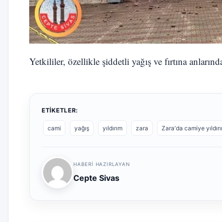
Yetkililer, özellikle şiddetli yağış ve fırtına anların
ETIKETLER:
cami
yağış
yıldırım
zara
Zara'da camiye yıldır
HABERI HAZIRLAYAN
Cepte Sivas