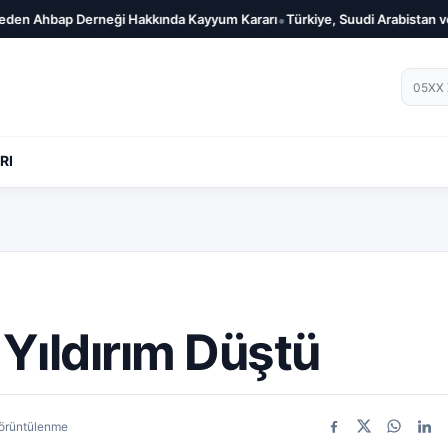
•
kında Kayyum Kararı
Türkiye, Suudi Arabistan ve Pakistan Savunmada Güç
Telef
RI
Yıldırım Düştü
görüntülenme
Facebook
X
WhatsA
Link