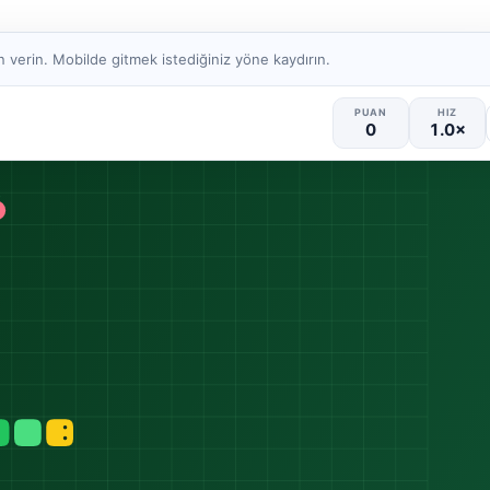
 verin. Mobilde gitmek istediğiniz yöne kaydırın.