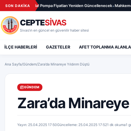
İçeriğe geç
•
 Pompa Fiyatları Yeniden Güncellenecek
Mahkemeden Ahbap Derneği Hak
SON DAKİKA
CEPTE
SİVAS
Sivas’ın en güncel en güvenilir haber sitesi
İLÇE HABERLERİ
GAZETELER
AFET TOPLANMA ALANLA
Ana Sayfa
/
Gündem
/
Zara’da Minareye Yıldırım Düştü
GÜNDEM
Zara’da Minareye 
Yayın: 25.04.2025 17:50
Güncelleme: 25.04.2025 17:52
1 dk okuma
1 