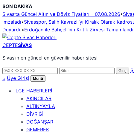
İçeriğe
SON DAKİKA
geç
Sivas’ta Güncel Altın ve Döviz Fiyatları – 07.08.2026
•
Sivas
İmzaladı
•
Sivasspor, Salih Kavrazlı’yı Kiralık Olarak Kadros
Duyurdu
•
Erdoğan ile Bahçeli’nin Kritik Zirvesi Tamamlan
CEPTE
SİVAS
Sivas’ın en güncel en güvenilir haber sitesi
Telefon
Şifre
Ş
Giriş
numarası
⌕
Üye Girişi
Menü
İLÇE HABERLERİ
AKINCILAR
ALTINYAYLA
DİVRİĞİ
DOĞANŞAR
GEMEREK