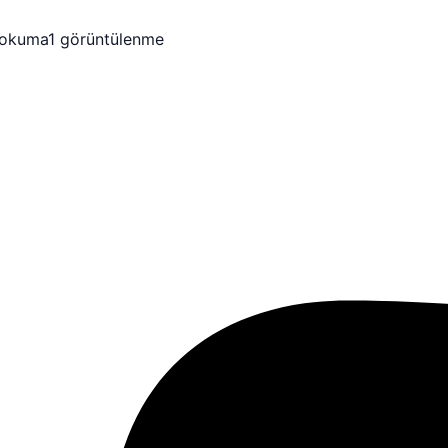
 okuma
1 görüntülenme