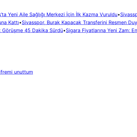
’ta Yeni Aile Sağlığı Merkezi İçin İlk Kazma Vuruldu
•
Sivassp
una Kattı
•
Sivasspor, Burak Kapacak Transferini Resmen Du
dı: Görüşme 45 Dakika Sürdü
•
Sigara Fiyatlarına Yeni Zam: E
ifremi unuttum