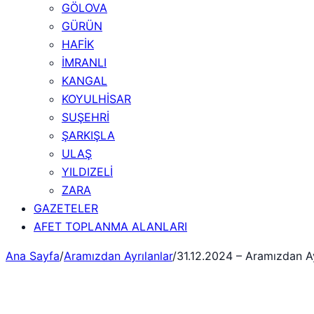
GÖLOVA
GÜRÜN
HAFİK
İMRANLI
KANGAL
KOYULHİSAR
SUŞEHRİ
ŞARKIŞLA
ULAŞ
YILDIZELİ
ZARA
GAZETELER
AFET TOPLANMA ALANLARI
Ana Sayfa
/
Aramızdan Ayrılanlar
/
31.12.2024 – Aramızdan Ay