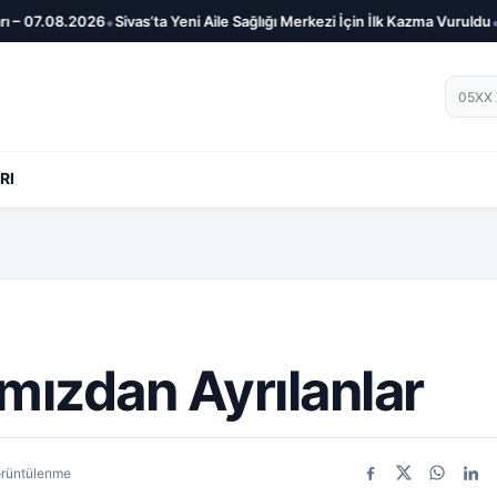
•
•
– 07.08.2026
Sivas’ta Yeni Aile Sağlığı Merkezi İçin İlk Kazma Vuruldu
Siv
Telef
RI
mızdan Ayrılanlar
örüntülenme
Facebook
X
WhatsA
Link