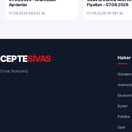
Ayrılanlar
Fiyatları – 07.08.2026
07.08.2026 08:02
2 dk
07.08.2026 00:58
1 dk
CEPTE
SİVAS
Haber 
Ortak Noktamız
Gündem
Aramızda
Ekonomi
İlçeler
Politika
Spor