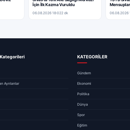
İçin İlk Kazma Vuruldu
Mensuplar
06.08.2026 18:02
2 dk
06.08.2026 
Kategorileri
KATEGORİLER
Gündem
n Ayrılanlar
Ekonomi
Politika
Dünya
Spor
Eğitim