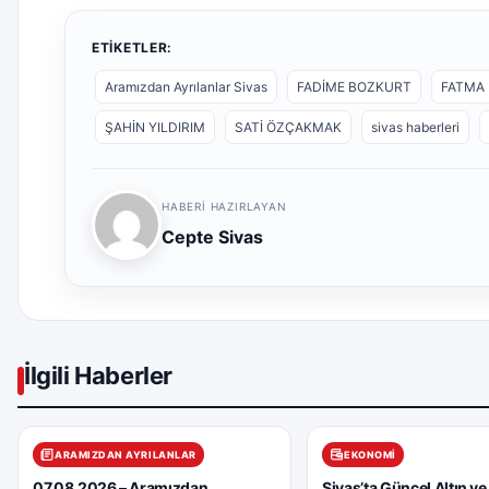
ETIKETLER:
Aramızdan Ayrılanlar Sivas
FADİME BOZKURT
FATMA
ŞAHİN YILDIRIM
SATİ ÖZÇAKMAK
sivas haberleri
HABERI HAZIRLAYAN
Cepte Sivas
İlgili Haberler
ARAMIZDAN AYRILANLAR
EKONOMI
07.08.2026 – Aramızdan
Sivas’ta Güncel Altın ve