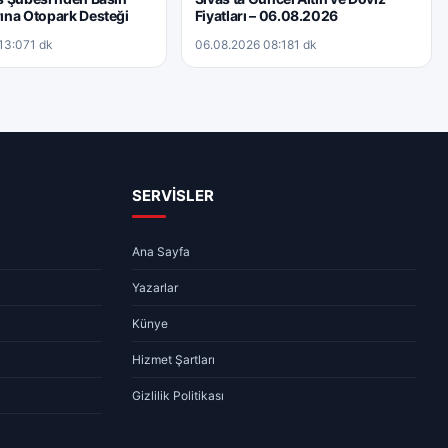
ına Otopark Desteği
Fiyatları – 06.08.2026
13:07
1 dk
06.08.2026 08:18
1 dk
SERVİSLER
Ana Sayfa
Yazarlar
Künye
Hizmet Şartları
Gizlilik Politikası