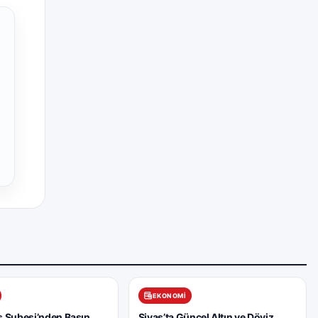
EKONOMI
 Şubesi’nden Basın
Sivas’ta Güncel Altın ve Döviz