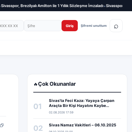
•
asspor, Brezilyalı Amilton ile 1 Yıllık Sözleşme İmzaladı
Sivasspor, Salih Ka
on numarası
Şifre
⌕
Giriş
Şifremi unuttum
Çok Okunanlar
🔥
Sivas’ta Feci Kaza: Yayaya Çarpan
01
Araçta Bir Kişi Hayatını Kaybe…
02.08.2026 17:59
Sivas Namaz Vakitleri – 06.10.2025
02
pp
edIn
Bağlantıyı kopyala
06.10.2025 01:00