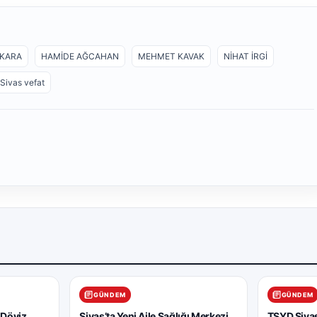
 KARA
HAMİDE AĞCAHAN
MEHMET KAVAK
NİHAT İRGİ
Sivas vefat
GÜNDEM
GÜNDEM
 Döviz
Sivas’ta Yeni Aile Sağlığı Merkezi
TSYD Sivas