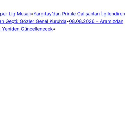
per Lig Mesajı
•
Yargıtay’dan Primle Çalışanları İlgilendiren
n Geçti: Gözler Genel Kurul’da
•
08.08.2026 – Aramızdan
rı Yeniden Güncellenecek
•