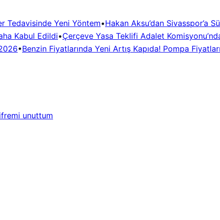
er Tedavisinde Yeni Yöntem
•
Hakan Aksu’dan Sivasspor’a Sü
ha Kabul Edildi
•
Çerçeve Yasa Teklifi Adalet Komisyonu’nda
.2026
•
Benzin Fiyatlarında Yeni Artış Kapıda! Pompa Fiyatla
ifremi unuttum