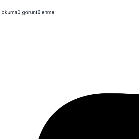
k okuma
0 görüntülenme