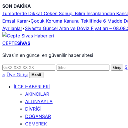
İçeriğe
SON DAKİKA
geç
Tümörlerde Dikkat Çeken Sonuç: Bilim İnsanlarından Kans
Emsal Karar
•
Çocuk Koruma Kanunu Teklifinde 6 Madde Da
Ayrılanlar
•
Sivas’ta Güncel Altın ve Döviz Fiyatları – 08.08
CEPTE
SİVAS
Sivas’ın en güncel en güvenilir haber sitesi
Telefon
Şifre
Ş
Giriş
numarası
⌕
Üye Girişi
Menü
İLÇE HABERLERİ
AKINCILAR
ALTINYAYLA
DİVRİĞİ
DOĞANŞAR
GEMEREK