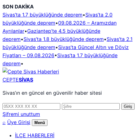
İçeriğe
SON DAKİKA
geç
Sivas’ta 1.7 büyüklüğünde deprem
•
Sivas’ta 2.0
büyüklüğünde deprem
•
09.08.2026 – Aramızdan
Ayrılanlar
•
Gaziantep’te 4.5 büyüklüğünde
deprem
•
Sivas’ta 1.8 büyüklüğünde deprem
•
Sivas’ta 2.1
büyüklüğünde deprem
•
Sivas’ta Güncel Altın ve Döviz
Fiyatları – 09.08.2026
•
Sivas’ta 1.7 büyüklüğünde
deprem
•
CEPTE
SİVAS
Sivas’ın en güncel en güvenilir haber sitesi
Telefon
Şifre
Giriş
numarası
Şifremi unuttum
⌕
Üye Girişi
Menü
İLÇE HABERLERİ