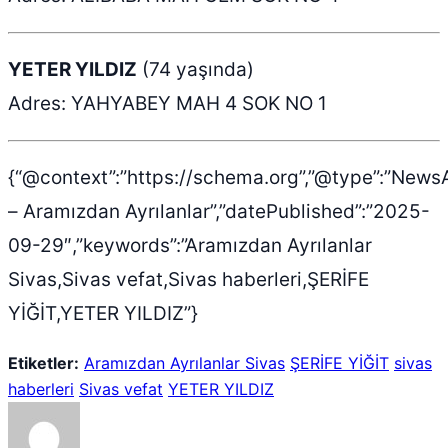
YETER YILDIZ
(74 yaşında)
Adres: YAHYABEY MAH 4 SOK NO 1
{“@context”:”https://schema.org”,”@type”:”NewsA
– Aramızdan Ayrılanlar”,”datePublished”:”2025-
09-29″,”keywords”:”Aramızdan Ayrılanlar
Sivas,Sivas vefat,Sivas haberleri,ŞERİFE
YİĞİT,YETER YILDIZ”}
Etiketler:
Aramızdan Ayrılanlar Sivas
ŞERİFE YİĞİT
sivas
haberleri
Sivas vefat
YETER YILDIZ