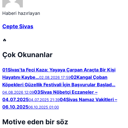
Haberi hazırlayan
Cepte Sivas
🔥
Çok Okunanlar
01
Sivas’ta Feci Kaza: Yayaya Çarpan Araçta Bir Kişi
Hayatını Kaybe…
02
Kangal Çoban
02.08.2026 17:59
Köpekleri Güzellik Festivali İçin Başvurular Başlad…
03
Sivas Nöbetçi Eczaneler –
04.08.2026 12:09
04.07.2025
04
Sivas Namaz Vakitleri –
04.07.2025 21:39
06.10.2025
06.10.2025 01:00
Motive eden bir söz