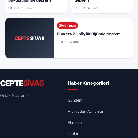
büyüklüğünde deprem
deprem
09.08.2026 03:42
09.08.2026 02:26
GÜNDEM
Sivas’ta 2.1 büyüklüğünde deprem
CEPTE
SİVAS
09.08.2026 01:17
CEPTE
SİVAS
Haber Kategorileri
Ortak Noktamız
Gündem
Aramızdan Ayrılanlar
Ekonomi
İlçeler