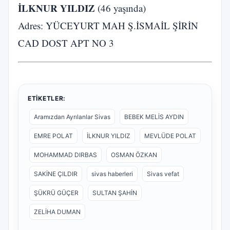
İLKNUR YILDIZ
(46 yaşında)
Adres: YÜCEYURT MAH Ş.İSMAİL ŞİRİN
CAD DOST APT NO 3
ETIKETLER:
Aramızdan Ayrılanlar Sivas
BEBEK MELİS AYDIN
EMRE POLAT
İLKNUR YILDIZ
MEVLÜDE POLAT
MOHAMMAD DIRBAS
OSMAN ÖZKAN
SAKİNE ÇILDIR
sivas haberleri
Sivas vefat
ŞÜKRÜ GÜÇER
SULTAN ŞAHİN
ZELİHA DUMAN