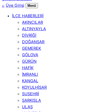
⌕
Üye Girişi
Menü
İLÇE HABERLERİ
AKINCILAR
ALTINYAYLA
DİVRİĞİ
DOĞANŞAR
GEMEREK
GÖLOVA
GÜRÜN
HAFİK
İMRANLI
KANGAL
KOYULHİSAR
SUŞEHRİ
ŞARKIŞLA
ULAŞ