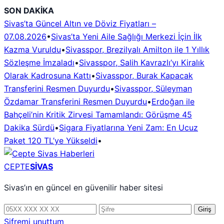
İçeriğe
SON DAKİKA
geç
Sivas’ta Güncel Altın ve Döviz Fiyatları –
07.08.2026
•
Sivas’ta Yeni Aile Sağlığı Merkezi İçin İlk
Kazma Vuruldu
•
Sivasspor, Brezilyalı Amilton ile 1 Yıllık
Sözleşme İmzaladı
•
Sivasspor, Salih Kavrazlı’yı Kiralık
Olarak Kadrosuna Kattı
•
Sivasspor, Burak Kapacak
Transferini Resmen Duyurdu
•
Sivasspor, Süleyman
Özdamar Transferini Resmen Duyurdu
•
Erdoğan ile
Bahçeli’nin Kritik Zirvesi Tamamlandı: Görüşme 45
Dakika Sürdü
•
Sigara Fiyatlarına Yeni Zam: En Ucuz
Paket 120 TL’ye Yükseldi
•
CEPTE
SİVAS
Sivas’ın en güncel en güvenilir haber sitesi
Telefon
Şifre
Giriş
numarası
Şifremi unuttum