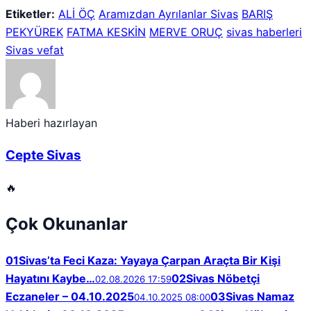
Etiketler:
ALİ ÖÇ
Aramızdan Ayrılanlar Sivas
BARIŞ
PEKYÜREK
FATMA KESKİN
MERVE ORUÇ
sivas haberleri
Sivas vefat
Haberi hazırlayan
Cepte Sivas
🔥
Çok Okunanlar
01
Sivas’ta Feci Kaza: Yayaya Çarpan Araçta Bir Kişi
Hayatını Kaybe…
02
Sivas Nöbetçi
02.08.2026 17:59
Eczaneler – 04.10.2025
03
Sivas Namaz
04.10.2025 08:00