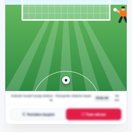
↻ Yeniden başlat
⛶ Tam ekran