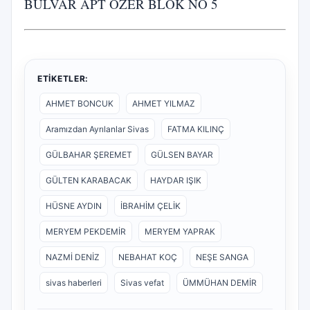
BULVAR APT ÖZER BLOK NO 5
ETIKETLER:
AHMET BONCUK
AHMET YILMAZ
Aramızdan Ayrılanlar Sivas
FATMA KILINÇ
GÜLBAHAR ŞEREMET
GÜLSEN BAYAR
GÜLTEN KARABACAK
HAYDAR IŞIK
HÜSNE AYDIN
İBRAHİM ÇELİK
MERYEM PEKDEMİR
MERYEM YAPRAK
NAZMİ DENİZ
NEBAHAT KOÇ
NEŞE SANGA
sivas haberleri
Sivas vefat
ÜMMÜHAN DEMİR