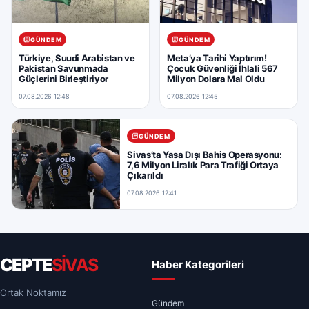
GÜNDEM
GÜNDEM
Türkiye, Suudi Arabistan ve
Meta’ya Tarihi Yaptırım!
Pakistan Savunmada
Çocuk Güvenliği İhlali 567
Güçlerini Birleştiriyor
Milyon Dolara Mal Oldu
07.08.2026 12:48
07.08.2026 12:45
GÜNDEM
Sivas’ta Yasa Dışı Bahis Operasyonu:
7,6 Milyon Liralık Para Trafiği Ortaya
Çıkarıldı
07.08.2026 12:41
CEPTE
SİVAS
Haber Kategorileri
Ortak Noktamız
Gündem