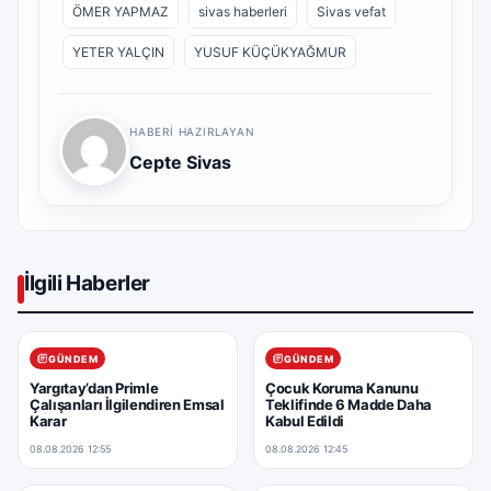
ÖMER YAPMAZ
sivas haberleri
Sivas vefat
YETER YALÇIN
YUSUF KÜÇÜKYAĞMUR
HABERI HAZIRLAYAN
Cepte Sivas
İlgili Haberler
GÜNDEM
GÜNDEM
Yargıtay’dan Primle
Çocuk Koruma Kanunu
Çalışanları İlgilendiren Emsal
Teklifinde 6 Madde Daha
Karar
Kabul Edildi
08.08.2026 12:55
08.08.2026 12:45