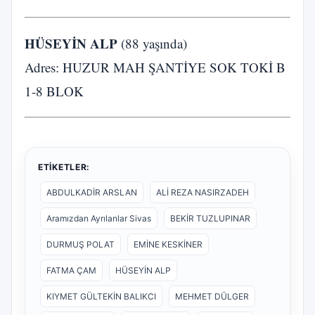
HÜSEYİN ALP
(88 yaşında)
Adres: HUZUR MAH ŞANTİYE SOK TOKİ B
1-8 BLOK
ETIKETLER:
ABDULKADİR ARSLAN
ALİ REZA NASIRZADEH
Aramızdan Ayrılanlar Sivas
BEKİR TUZLUPINAR
DURMUŞ POLAT
EMİNE KESKİNER
FATMA ÇAM
HÜSEYİN ALP
KIYMET GÜLTEKİN BALIKCI
MEHMET DÜLGER