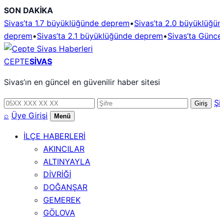
İçeriğe
SON DAKİKA
geç
Sivas’ta 1.7 büyüklüğünde deprem
•
Sivas’ta 2.0 büyüklüğ
deprem
•
Sivas’ta 2.1 büyüklüğünde deprem
•
Sivas’ta Günce
CEPTE
SİVAS
Sivas’ın en güncel en güvenilir haber sitesi
Telefon
Şifre
Ş
Giriş
numarası
⌕
Üye Girişi
Menü
İLÇE HABERLERİ
AKINCILAR
ALTINYAYLA
DİVRİĞİ
DOĞANŞAR
GEMEREK
GÖLOVA