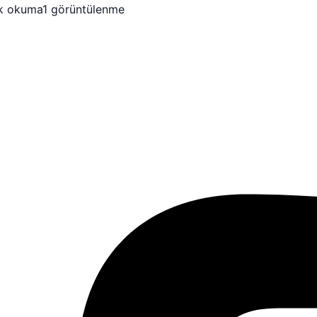
k okuma
1 görüntülenme