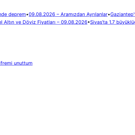
ünde deprem
•
09.08.2026 – Aramızdan Ayrılanlar
•
Gaziantep
l Altın ve Döviz Fiyatları – 09.08.2026
•
Sivas’ta 1.7 büyük
ifremi unuttum