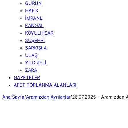
GÜRÜN
HAFİK
İMRANLI
KANGAL
KOYULHİSAR
SUŞEHRİ
ŞARKIŞLA
ULAŞ
YILDIZELİ
ZARA
GAZETELER
AFET TOPLANMA ALANLARI
Ana Sayfa
/
Aramızdan Ayrılanlar
/
26.07.2025 – Aramızdan Ay