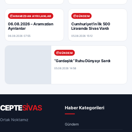
ARAMIZDAN AYRILANLAR
GÜNDEM
06.08.2026 – Aramızdan
Cumhuriyet’in İlk 500
Ayrılanlar
Lirasında Sivas Vardı
06.08.2026 07:55
05.08.2026 15:12
GÜNDEM
“Gardaşlık” Ruhu Dünyayı Sardı
05.08.2026 14:58
CEPTE
SİVAS
Haber Kategorileri
Ortak Noktamız
Gündem