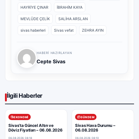
HAYRİYE ÇINAR
İBRAHİM KAYA
MEVLÜDE ÇELİK
SALİHA ARSLAN
sivas haberleri
Sivas vefat
ZEHRA AYIN
HABERI HAZIRLAYAN
Cepte Sivas
İlgili Haberler
EKONOMI
GÜNDEM
Sivas’ta Güncel Altın ve
Sivas Hava Durumu –
Döviz Fiyatları – 06.08.2026
06.08.2026
06.08.2026 08:18
06.08.2026 08:10