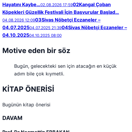
Hayatını Kaybe…
02
Kangal Çoban
02.08.2026 17:59
Köpekleri Güzellik Festivali İçin Başvurular Başlad…
03
Sivas Nöbetçi Eczaneler –
04.08.2026 12:09
04.07.2025
04
Sivas Nöbetçi Eczaneler –
04.07.2025 21:39
04.10.2025
04.10.2025 08:00
Motive eden bir söz
Bugün, gelecekteki sen için atacağın en küçük
adım bile çok kıymetli.
KİTAP ÖNERİSİ
Bugünün kitap önerisi
DAVAM