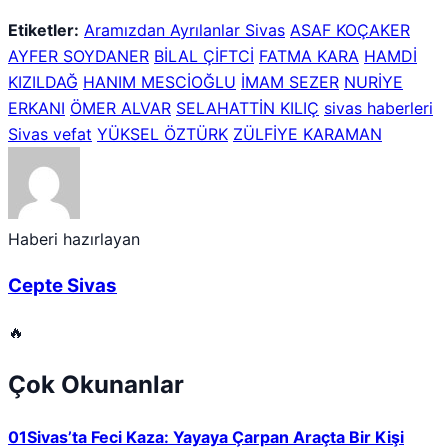
Etiketler:
Aramızdan Ayrılanlar Sivas
ASAF KOÇAKER
AYFER SOYDANER
BİLAL ÇİFTCİ
FATMA KARA
HAMDİ
KIZILDAĞ
HANIM MESCİOĞLU
İMAM SEZER
NURİYE
ERKANI
ÖMER ALVAR
SELAHATTİN KILIÇ
sivas haberleri
Sivas vefat
YÜKSEL ÖZTÜRK
ZÜLFİYE KARAMAN
Haberi hazırlayan
Cepte Sivas
🔥
Çok Okunanlar
01
Sivas’ta Feci Kaza: Yayaya Çarpan Araçta Bir Kişi