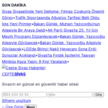
İçeriğe
SON DAKİKA
geç
Sivas Siyasetinde Yeni Gelişme: Yılmaz Coşkun’a Önemli
Görev
•
Trafik Sigortasında Ağustos Tarifesi Belli Oldu:
İşte Yeni Primler
•
Bakan Gürlek, Muhsin Yazıcıoğlu’nun
Ailesiyle Bir Araya Geldi
•
AK Parti Sivas’ta 25. Yıl İçin
Mevlit Programı Düzenleyecek
•
Bakan Gürlek, Yazıcıoğlu
Ailesiyle Görüşecek
•
Bakan Gürlek, Yazıcıoğlu Ailesiyle
Görüşecek
•
LGS’de Birinci Nakil Heyecanı Sona Erdi:
Sonuçlar Açıklandı
•
Sivas’ta Fındık İşçilerini Taşıyan
Minibüs Kaza Yaptı: 9 Kişi Yaralandı
•
CEPTE
SİVAS
Sivas’ın en güncel en güvenilir haber sitesi
Telefon
Şifre
Giriş
numarası
Şifremi unuttum
⌕
Üye Girişi
Menü