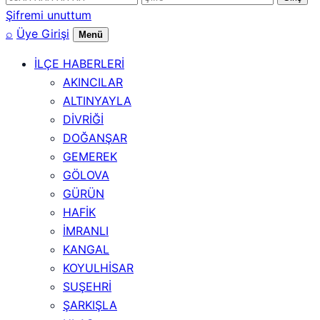
numarası
Şifremi unuttum
⌕
Üye Girişi
Menü
İLÇE HABERLERİ
AKINCILAR
ALTINYAYLA
DİVRİĞİ
DOĞANŞAR
GEMEREK
GÖLOVA
GÜRÜN
HAFİK
İMRANLI
KANGAL
KOYULHİSAR
SUŞEHRİ
ŞARKIŞLA