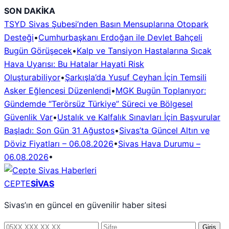
İçeriğe
SON DAKİKA
geç
TSYD Sivas Şubesi’nden Basın Mensuplarına Otopark
Desteği
•
Cumhurbaşkanı Erdoğan ile Devlet Bahçeli
Bugün Görüşecek
•
Kalp ve Tansiyon Hastalarına Sıcak
Hava Uyarısı: Bu Hatalar Hayati Risk
Oluşturabiliyor
•
Şarkışla’da Yusuf Ceyhan İçin Temsili
Asker Eğlencesi Düzenlendi
•
MGK Bugün Toplanıyor:
Gündemde “Terörsüz Türkiye” Süreci ve Bölgesel
Güvenlik Var
•
Ustalık ve Kalfalık Sınavları İçin Başvurular
Başladı: Son Gün 31 Ağustos
•
Sivas’ta Güncel Altın ve
Döviz Fiyatları – 06.08.2026
•
Sivas Hava Durumu –
06.08.2026
•
CEPTE
SİVAS
Sivas’ın en güncel en güvenilir haber sitesi
Telefon
Şifre
Giriş