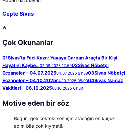
Haberi hazırlayan
Cepte Sivas
🔥
Çok Okunanlar
01
Sivas’ta Feci Kaza: Yayaya Çarpan Araçta Bir Kişi
Hayatını Kaybe…
02
Sivas Nöbetçi
02.08.2026 17:59
Eczaneler – 04.07.2025
03
Sivas Nöbetçi
04.07.2025 21:39
Eczaneler – 04.10.2025
04
Sivas Namaz
04.10.2025 08:00
Vakitleri – 06.10.2025
06.10.2025 01:00
Motive eden bir söz
Bugün, gelecekteki sen için atacağın en küçük
adım bile çok kıymetli.