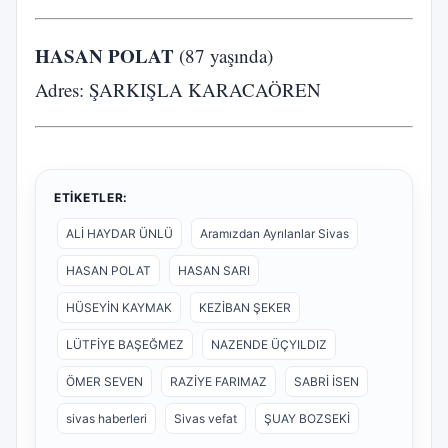
HASAN POLAT
(87 yaşında)
Adres: ŞARKIŞLA KARACAÖREN
ETIKETLER:
ALİ HAYDAR ÜNLÜ
Aramızdan Ayrılanlar Sivas
HASAN POLAT
HASAN SARI
HÜSEYİN KAYMAK
KEZİBAN ŞEKER
LÜTFİYE BAŞEĞMEZ
NAZENDE ÜÇYILDIZ
ÖMER SEVEN
RAZİYE FARIMAZ
SABRİ İSEN
sivas haberleri
Sivas vefat
ŞUAY BOZSEKİ