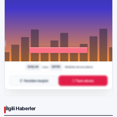
↻ Yeniden başlat
⛶ Tam ekran
İlgili Haberler