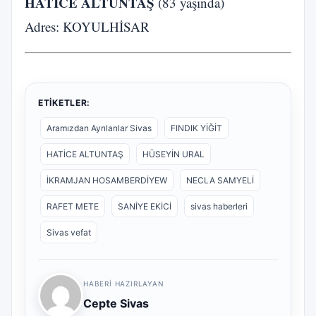
HATİCE ALTUNTAŞ
(83 yaşında)
Adres: KOYULHİSAR
ETIKETLER:
Aramızdan Ayrılanlar Sivas
FINDIK YİĞİT
HATİCE ALTUNTAŞ
HÜSEYİN URAL
İKRAMJAN HOSAMBERDİYEW
NECLA SAMYELİ
RAFET METE
SANİYE EKİCİ
sivas haberleri
Sivas vefat
HABERI HAZIRLAYAN
Cepte Sivas