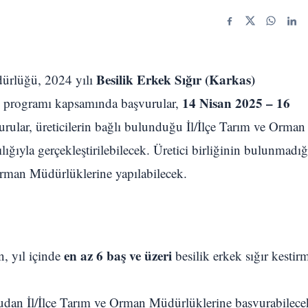
Facebook
X
WhatsA
Link
Besilik Erkek Sığır (Karkas)
ürlüğü, 2024 yılı
14 Nisan 2025 – 16
me programı kapsamında başvurular,
urular, üreticilerin bağlı bulunduğu İl/İlçe Tarım ve Orman
lığıyla gerçekleştirilebilecek. Üretici birliğinin bulunmadığ
Orman Müdürlüklerine yapılabilecek.
en az 6 baş ve üzeri
n, yıl içinde
besilik erkek sığır kestir
ğrudan İl/İlçe Tarım ve Orman Müdürlüklerine başvurabilece