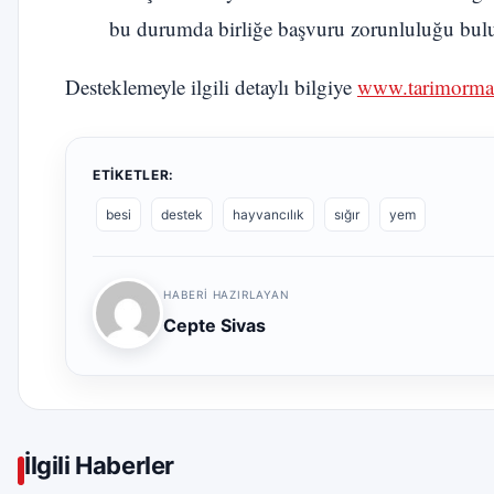
bu durumda birliğe başvuru zorunluluğu bu
Desteklemeyle ilgili detaylı bilgiye
www.tarimorm
ETIKETLER:
besi
destek
hayvancılık
sığır
yem
HABERI HAZIRLAYAN
Cepte Sivas
İlgili Haberler