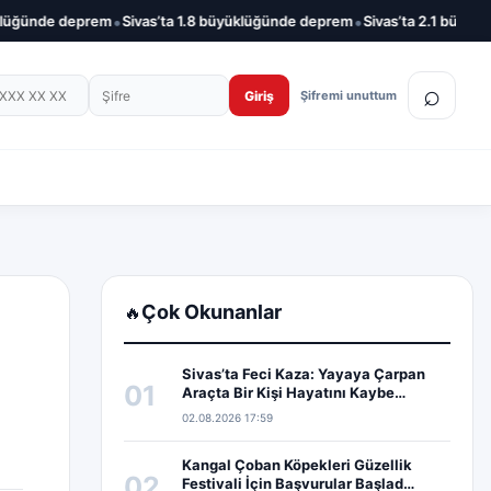
•
•
üğünde deprem
Sivas’ta 1.8 büyüklüğünde deprem
Sivas’ta 2.1 büyüklü
on numarası
Şifre
⌕
Giriş
Şifremi unuttum
Çok Okunanlar
🔥
Sivas’ta Feci Kaza: Yayaya Çarpan
01
Araçta Bir Kişi Hayatını Kaybe…
02.08.2026 17:59
Kangal Çoban Köpekleri Güzellik
02
Festivali İçin Başvurular Başlad…