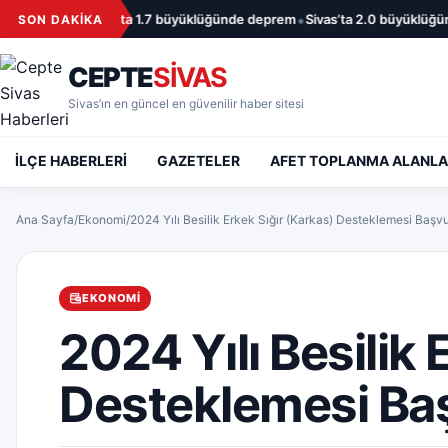
İçeriğe geç
•
Sivas’ta 1.7 büyüklüğünde deprem
Sivas’ta 2.0 büyüklüğün
SON DAKİKA
CEPTE
SİVAS
Sivas’ın en güncel en güvenilir haber sitesi
İLÇE HABERLERİ
GAZETELER
AFET TOPLANMA ALANLA
Ana Sayfa
/
Ekonomi
/
2024 Yılı Besilik Erkek Sığır (Karkas) Desteklemesi Başvu
EKONOMI
2024 Yılı Besilik 
Desteklemesi Baş