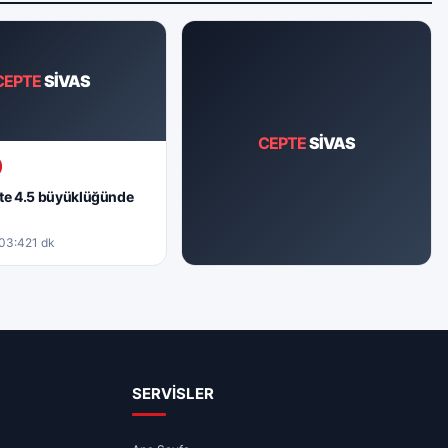
CEPTE
SİVAS
CEPTE
SİVAS
te 4.5 büyüklüğünde
03:42
1 dk
GÜNDEM
Sivas’ta 1.8 büyüklüğünde deprem
09.08.2026 02:26
1 dk
SERVİSLER