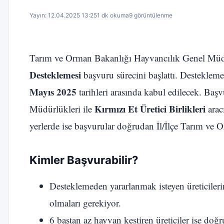
Yayın: 12.04.2025 13:25
1 dk okuma
9 görüntülenme
Tarım ve Orman Bakanlığı Hayvancılık Genel Müd
Desteklemesi
başvuru sürecini başlattı. Destekle
Mayıs 2025
tarihleri arasında kabul edilecek. Başv
Kırmızı Et Üretici Birlikleri
Müdürlükleri ile
aracı
yerlerde ise başvurular doğrudan İl/İlçe Tarım ve 
Kimler Başvurabilir?
Desteklemeden yararlanmak isteyen üreticileri
olmaları gerekiyor.
6 baştan az hayvan kestiren üreticiler ise do