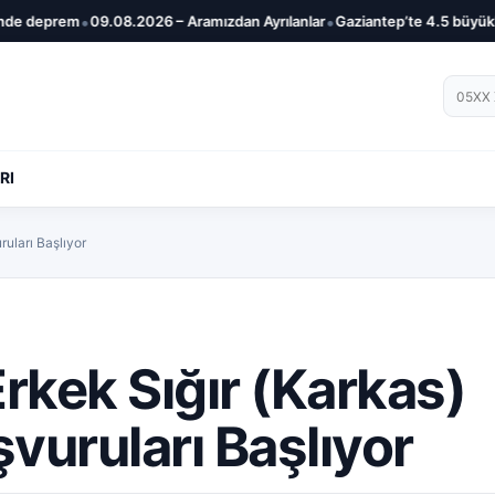
•
•
de deprem
09.08.2026 – Aramızdan Ayrılanlar
Gaziantep’te 4.5 büyükl
Telef
RI
ruları Başlıyor
Erkek Sığır (Karkas)
vuruları Başlıyor