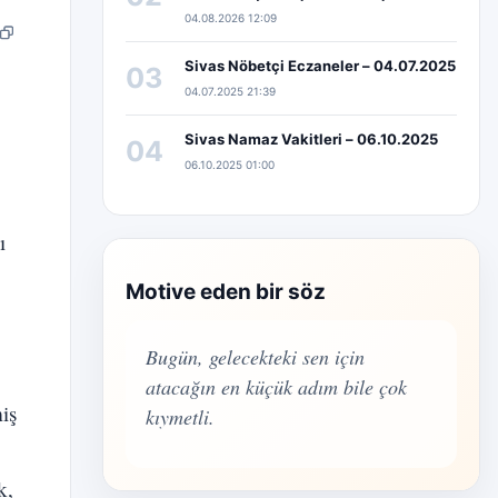
04.08.2026 12:09
pp
edIn
Bağlantıyı kopyala
Sivas Nöbetçi Eczaneler – 04.07.2025
03
04.07.2025 21:39
Sivas Namaz Vakitleri – 06.10.2025
04
06.10.2025 01:00
ı
Motive eden bir söz
Bugün, gelecekteki sen için
atacağın en küçük adım bile çok
miş
kıymetli.
k,