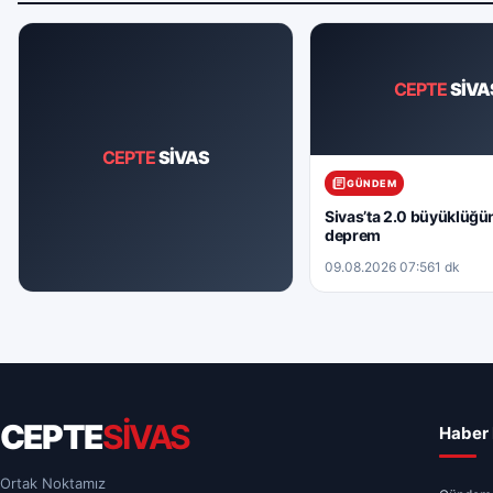
CEPTE
SİVA
CEPTE
SİVAS
GÜNDEM
Sivas’ta 2.0 büyüklüğü
deprem
09.08.2026 07:56
1 dk
GÜNDEM
Sivas’ta 1.7 büyüklüğünde deprem
09.08.2026 13:26
1 dk
CEPTE
SİVAS
Haber 
Ortak Noktamız