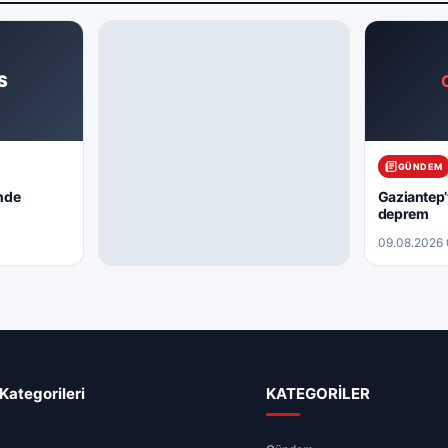
S
GÜNDEM
nde
Gaziantep’
deprem
09.08.2026 
ARAMIZDAN AYRILANLAR
09.08.2026 – Aramızdan
Ayrılanlar
09.08.2026 07:51
2 dk
Kategorileri
KATEGORİLER