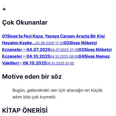
🔥
Çok Okunanlar
01
Sivas’ta Feci Kaza: Yayaya Çarpan Araçta Bir Kişi
Hayatını Kaybe…
02
Sivas Nöbetçi
02.08.2026 17:59
Eczaneler – 04.07.2025
03
Sivas Nöbetçi
04.07.2025 21:39
Eczaneler – 04.10.2025
04
Sivas Namaz
04.10.2025 08:00
Vakitleri – 06.10.2025
06.10.2025 01:00
Motive eden bir söz
Bugün, gelecekteki sen için atacağın en küçük
adım bile çok kıymetli.
KİTAP ÖNERİSİ