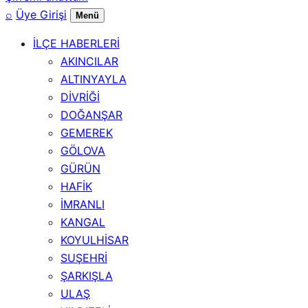
⌕
Üye Girişi
Menü
İLÇE HABERLERİ
AKINCILAR
ALTINYAYLA
DİVRİĞİ
DOĞANŞAR
GEMEREK
GÖLOVA
GÜRÜN
HAFİK
İMRANLI
KANGAL
KOYULHİSAR
SUŞEHRİ
ŞARKIŞLA
ULAŞ