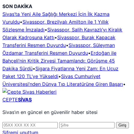
İçeriğe
SON DAKİKA
geç
Sivas’ta Yeni Aile Sağlığı Merkezi İçin İlk Kazma
Vuruldu
•
Sivasspor, Brezilyalı Amilton ile 1 Yıllık
Sözleşme İmzaladı
•
Sivasspor, Salih Kavrazlı’yı Kiralık
Olarak Kadrosuna Kattı
•
Sivasspor, Burak Kapacak
Transferini Resmen Duyurdu
•
Sivasspor, Süleyman
Özdamar Transferini Resmen Duyurdu
•
Erdoğan ile
Bahçeli’nin Kritik Zirvesi Tamamlandı: Görüşme 45
Dakika Sürdü
•
Sigara Fiyatlarına Yeni Zam: En Ucuz
Paket 120 TL’ye Yükseldi
•
Sivas Cumhuriyet
Üniversitesi’nden Dünya Tıp Literatürüne Giren Başarı
•
CEPTE
SİVAS
Sivas’ın en güncel en güvenilir haber sitesi
Telefon
Şifre
Giriş
numarası
Şifremi unuttum