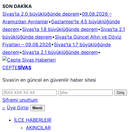
İçeriğe
SON DAKİKA
geç
Sivas’ta 2.0 büyüklüğünde deprem
•
09.08.2026 –
Aramızdan Ayrılanlar
•
Gaziantep’te 4.5 büyüklüğünde
deprem
•
Sivas’ta 1.8 büyüklüğünde deprem
•
Sivas’ta 2.1
büyüklüğünde deprem
•
Sivas’ta Güncel Altın ve Döviz
Fiyatları – 09.08.2026
•
Sivas’ta 1.7 büyüklüğünde
deprem
•
Sivas’ta 2.1 büyüklüğünde deprem
•
CEPTE
SİVAS
Sivas’ın en güncel en güvenilir haber sitesi
Telefon
Şifre
Giriş
numarası
Şifremi unuttum
⌕
Üye Girişi
Menü
İLÇE HABERLERİ
AKINCILAR