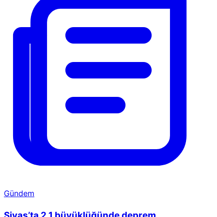
Gündem
Sivas’ta 2.1 büyüklüğünde deprem