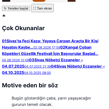
↻ Yeniden başlat
⛶ Tam ekran
🔥
Çok Okunanlar
01
Sivas’ta Feci Kaza: Yayaya Çarpan Araçta Bir Kişi
Hayatını Kaybe…
02
Kangal Çoban
02.08.2026 17:59
Köpekleri Güzellik Festivali İçin Başvurular Başlad…
03
Sivas Nöbetçi Eczaneler –
04.08.2026 12:09
04.07.2025
04
Sivas Nöbetçi Eczaneler –
04.07.2025 21:39
04.10.2025
04.10.2025 08:00
Motive eden bir söz
Bugün gösterdiğin çaba, yarın yaşayacağın
gururun temeli olacak.