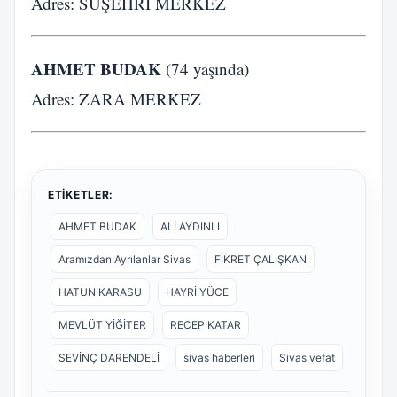
Adres: SUŞEHRİ MERKEZ
AHMET BUDAK
(74 yaşında)
Adres: ZARA MERKEZ
ETIKETLER:
AHMET BUDAK
ALİ AYDINLI
Aramızdan Ayrılanlar Sivas
FİKRET ÇALIŞKAN
HATUN KARASU
HAYRİ YÜCE
MEVLÜT YİĞİTER
RECEP KATAR
SEVİNÇ DARENDELİ
sivas haberleri
Sivas vefat