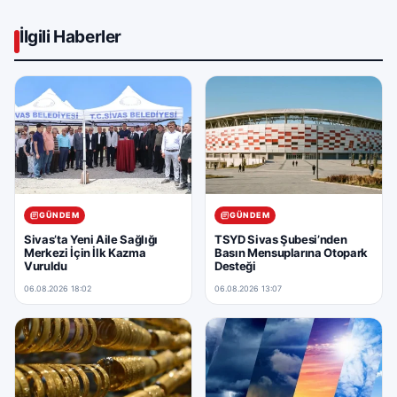
İlgili Haberler
GÜNDEM
GÜNDEM
Sivas’ta Yeni Aile Sağlığı
TSYD Sivas Şubesi’nden
Merkezi İçin İlk Kazma
Basın Mensuplarına Otopark
Vuruldu
Desteği
06.08.2026 18:02
06.08.2026 13:07