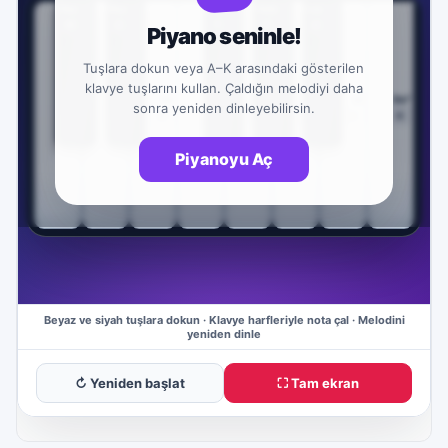
↻ Yeniden başlat
⛶ Tam ekran