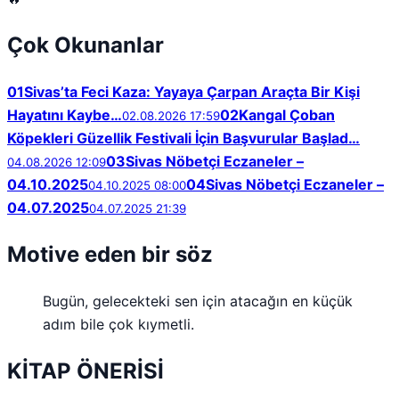
Çok Okunanlar
01
Sivas’ta Feci Kaza: Yayaya Çarpan Araçta Bir Kişi
Hayatını Kaybe…
02
Kangal Çoban
02.08.2026 17:59
Köpekleri Güzellik Festivali İçin Başvurular Başlad…
03
Sivas Nöbetçi Eczaneler –
04.08.2026 12:09
04.10.2025
04
Sivas Nöbetçi Eczaneler –
04.10.2025 08:00
04.07.2025
04.07.2025 21:39
Motive eden bir söz
Bugün, gelecekteki sen için atacağın en küçük
adım bile çok kıymetli.
KİTAP ÖNERİSİ