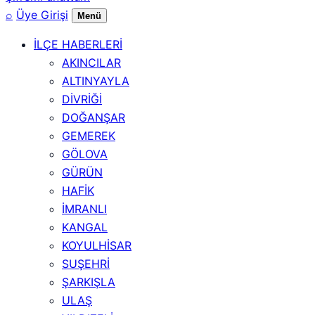
⌕
Üye Girişi
Menü
İLÇE HABERLERİ
AKINCILAR
ALTINYAYLA
DİVRİĞİ
DOĞANŞAR
GEMEREK
GÖLOVA
GÜRÜN
HAFİK
İMRANLI
KANGAL
KOYULHİSAR
SUŞEHRİ
ŞARKIŞLA
ULAŞ