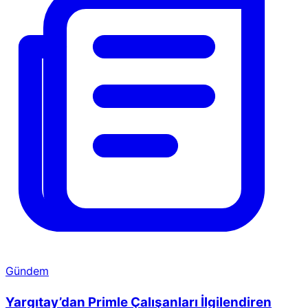
Gündem
Yargıtay’dan Primle Çalışanları İlgilendiren