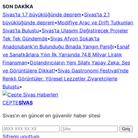
İçeriğe
SON DAKİKA
geç
Sivas’ta 1.7 büyüklüğünde deprem
•
Sivas’ta 2.1
büyüklüğünde deprem
•
Modifiye Araç ve Drift Tutkunları
Sivas’ta Buluştu
•
Sivas’ta Ulaşımı Değiştirecek Projeler
Tek Tek Gündemde
•
Sivas Afyon Sokak’ta
Anadolubank’ın Bulunduğu Binada Yangın Paniği
•
Esnaf
ve Sanatkârlara Yılın İlk Yarısında 74,8 Milyar Liralık
Finansman
•
Dolandırıcıların Yeni Silahı Yapay Zeka: Ses
ve Görüntülere Dikkat!
•
Sivas Gastronomi Festivali’nde
Renkli Görüntüler: Yöresel Lezzetler Ziyaretçilerle
Buluştu
•
CEPTE
SİVAS
Sivas’ın en güncel en güvenilir haber sitesi
Telefon
Şifre
Giriş
numarası
Şifremi unuttum