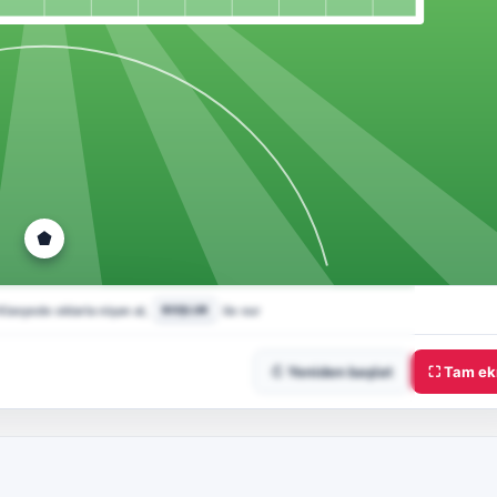
↻ Yeniden başlat
⛶ Tam ek