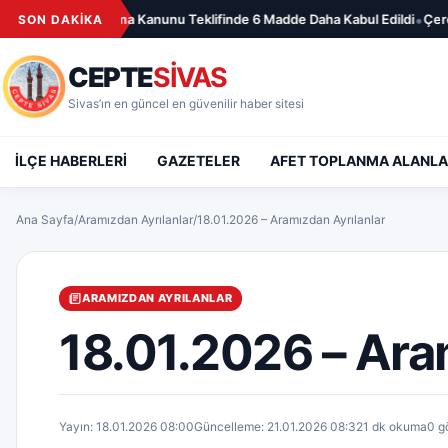
İçeriğe geç
•
cuk Koruma Kanunu Teklifinde 6 Madde Daha Kabul Edildi
Çerçeve Yasa 
SON DAKİKA
CEPTE
SİVAS
Sivas’ın en güncel en güvenilir haber sitesi
İLÇE HABERLERİ
GAZETELER
AFET TOPLANMA ALANLA
Ana Sayfa
/
Aramızdan Ayrılanlar
/
18.01.2026 – Aramızdan Ayrılanlar
ARAMIZDAN AYRILANLAR
18.01.2026 – Ara
Yayın: 18.01.2026 08:00
Güncelleme: 21.01.2026 08:32
1 dk okuma
0 g