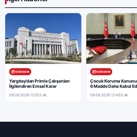
GÜNDEM
GÜNDEM
Yargıtay’dan Primle Çalışanları
Çocuk Koruma Kanunu 
İlgilendiren Emsal Karar
6 Madde Daha Kabul Edi
08.08.2026 12:55
3 dk
08.08.2026 12:45
3 dk