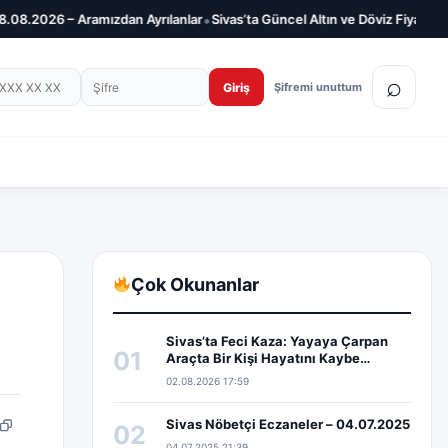
•
– Aramızdan Ayrılanlar
Sivas’ta Güncel Altın ve Döviz Fiyatları – 08.08.
on numarası
Şifre
⌕
Giriş
Şifremi unuttum
Çok Okunanlar
Sivas’ta Feci Kaza: Yayaya Çarpan
01
Araçta Bir Kişi Hayatını Kaybe…
02.08.2026 17:59
Sivas Nöbetçi Eczaneler – 04.07.2025
02
pp
edIn
Bağlantıyı kopyala
04.07.2025 21:39