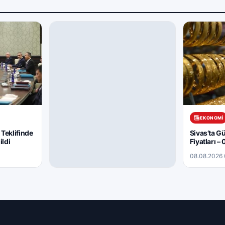
EKONOMI
Teklifinde
Sivas’ta Gü
ldi
Fiyatları 
08.08.2026 
ARAMIZDAN AYRILANLAR
08.08.2026 – Aramızdan
Ayrılanlar
08.08.2026 08:03
1 dk