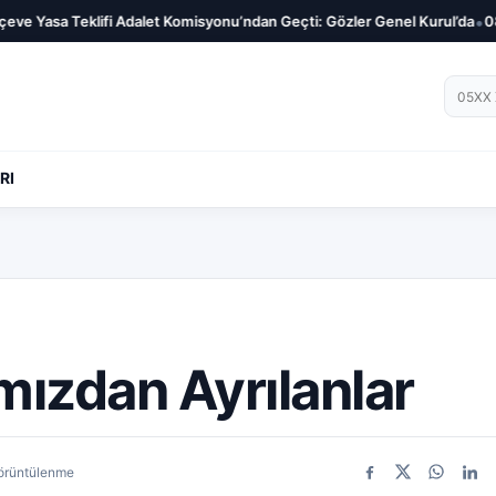
•
Teklifi Adalet Komisyonu’ndan Geçti: Gözler Genel Kurul’da
08.08.2026 
Telef
RI
mızdan Ayrılanlar
örüntülenme
Facebook
X
WhatsA
Link