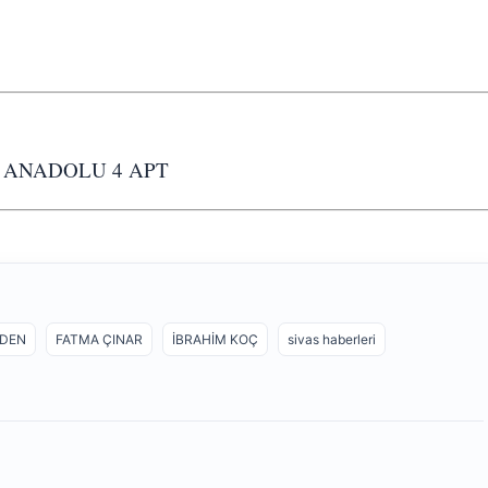
D ANADOLU 4 APT
LDEN
FATMA ÇINAR
İBRAHİM KOÇ
sivas haberleri