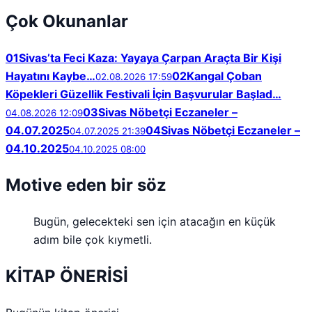
Çok Okunanlar
01
Sivas’ta Feci Kaza: Yayaya Çarpan Araçta Bir Kişi
Hayatını Kaybe…
02
Kangal Çoban
02.08.2026 17:59
Köpekleri Güzellik Festivali İçin Başvurular Başlad…
03
Sivas Nöbetçi Eczaneler –
04.08.2026 12:09
04.07.2025
04
Sivas Nöbetçi Eczaneler –
04.07.2025 21:39
04.10.2025
04.10.2025 08:00
Motive eden bir söz
Bugün, gelecekteki sen için atacağın en küçük
adım bile çok kıymetli.
KİTAP ÖNERİSİ