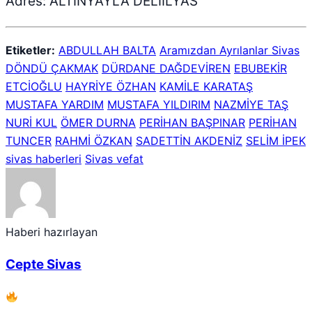
Adres: ALTINYAYLA DELİİLYAS
Etiketler:
ABDULLAH BALTA
Aramızdan Ayrılanlar Sivas
DÖNDÜ ÇAKMAK
DÜRDANE DAĞDEVİREN
EBUBEKİR
ETCİOĞLU
HAYRİYE ÖZHAN
KAMİLE KARATAŞ
MUSTAFA YARDIM
MUSTAFA YILDIRIM
NAZMİYE TAŞ
NURİ KUL
ÖMER DURNA
PERİHAN BAŞPINAR
PERİHAN
TUNCER
RAHMİ ÖZKAN
SADETTİN AKDENİZ
SELİM İPEK
sivas haberleri
Sivas vefat
Haberi hazırlayan
Cepte Sivas