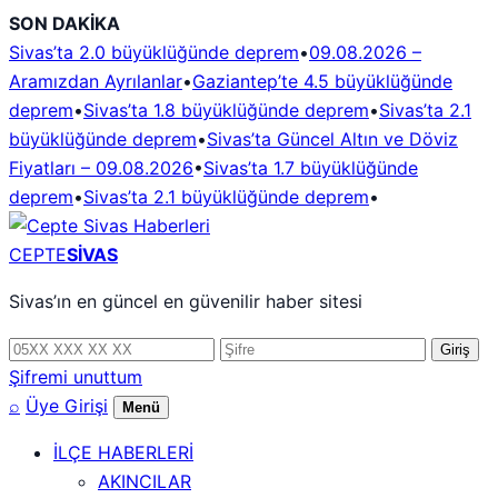
İçeriğe
SON DAKİKA
geç
Sivas’ta 2.0 büyüklüğünde deprem
•
09.08.2026 –
Aramızdan Ayrılanlar
•
Gaziantep’te 4.5 büyüklüğünde
deprem
•
Sivas’ta 1.8 büyüklüğünde deprem
•
Sivas’ta 2.1
büyüklüğünde deprem
•
Sivas’ta Güncel Altın ve Döviz
Fiyatları – 09.08.2026
•
Sivas’ta 1.7 büyüklüğünde
deprem
•
Sivas’ta 2.1 büyüklüğünde deprem
•
CEPTE
SİVAS
Sivas’ın en güncel en güvenilir haber sitesi
Telefon
Şifre
Giriş
numarası
Şifremi unuttum
⌕
Üye Girişi
Menü
İLÇE HABERLERİ
AKINCILAR