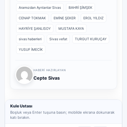
Aramızdan Ayrılanlar Sivas
BAHRİ ŞİMŞEK
CENAP TOKMAK
EMİNE ŞEKER
EROL YILDIZ
HAYRİYE ŞANLISOY
MUSTAFA KAYA
sivas haberleri
Sivas vefat
TURGUT KURUÇAY
YUSUF İMECİK
HABERI HAZIRLAYAN
Cepte Sivas
Kule Ustası
Boşluk veya Enter tuşuna basın; mobilde ekrana dokunarak
katı bırakın.