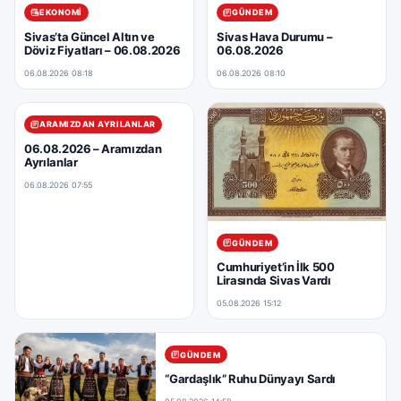
EKONOMI
GÜNDEM
Sivas’ta Güncel Altın ve
Sivas Hava Durumu –
Döviz Fiyatları – 06.08.2026
06.08.2026
06.08.2026 08:18
06.08.2026 08:10
ARAMIZDAN AYRILANLAR
06.08.2026 – Aramızdan
Ayrılanlar
06.08.2026 07:55
GÜNDEM
Cumhuriyet’in İlk 500
Lirasında Sivas Vardı
05.08.2026 15:12
GÜNDEM
“Gardaşlık” Ruhu Dünyayı Sardı