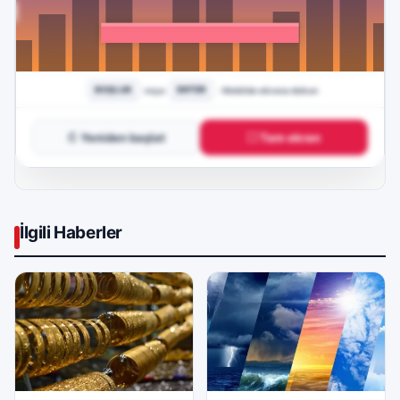
↻ Yeniden başlat
⛶ Tam ekran
İlgili Haberler