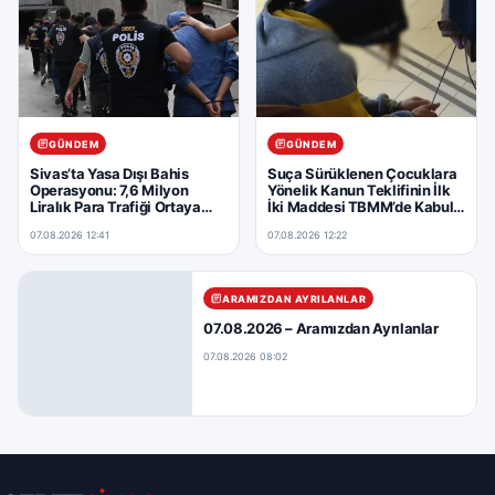
GÜNDEM
GÜNDEM
Sivas’ta Yasa Dışı Bahis
Suça Sürüklenen Çocuklara
Operasyonu: 7,6 Milyon
Yönelik Kanun Teklifinin İlk
Liralık Para Trafiği Ortaya
İki Maddesi TBMM’de Kabul
Çıkarıldı
Edildi
07.08.2026 12:41
07.08.2026 12:22
ARAMIZDAN AYRILANLAR
07.08.2026 – Aramızdan Ayrılanlar
07.08.2026 08:02