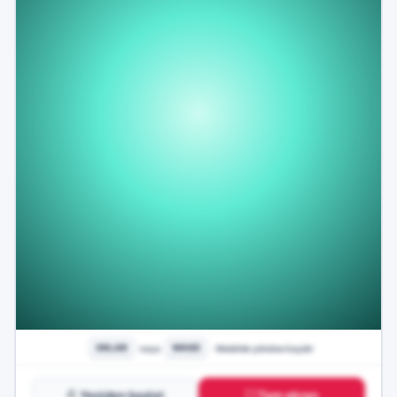
↻ Yeniden başlat
⛶ Tam ekran