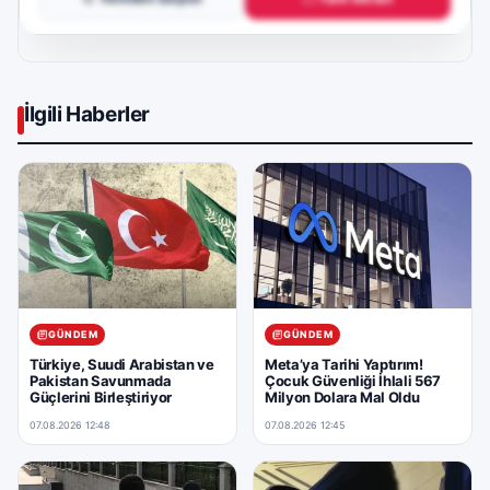
İlgili Haberler
GÜNDEM
GÜNDEM
Türkiye, Suudi Arabistan ve
Meta’ya Tarihi Yaptırım!
Pakistan Savunmada
Çocuk Güvenliği İhlali 567
Güçlerini Birleştiriyor
Milyon Dolara Mal Oldu
07.08.2026 12:48
07.08.2026 12:45