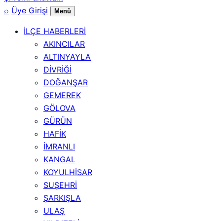
⌕
Üye Girişi
Menü
İLÇE HABERLERİ
AKINCILAR
ALTINYAYLA
DİVRİĞİ
DOĞANŞAR
GEMEREK
GÖLOVA
GÜRÜN
HAFİK
İMRANLI
KANGAL
KOYULHİSAR
SUŞEHRİ
ŞARKIŞLA
ULAŞ