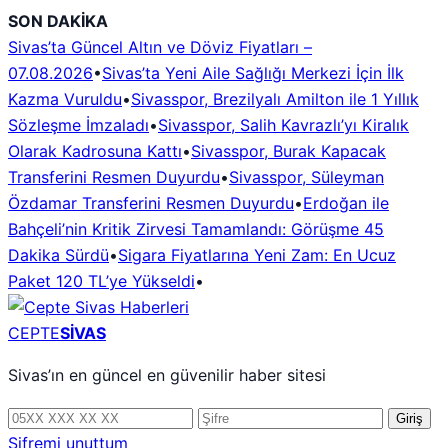
İçeriğe
SON DAKİKA
geç
Sivas’ta Güncel Altın ve Döviz Fiyatları –
07.08.2026
•
Sivas’ta Yeni Aile Sağlığı Merkezi İçin İlk
Kazma Vuruldu
•
Sivasspor, Brezilyalı Amilton ile 1 Yıllık
Sözleşme İmzaladı
•
Sivasspor, Salih Kavrazlı’yı Kiralık
Olarak Kadrosuna Kattı
•
Sivasspor, Burak Kapacak
Transferini Resmen Duyurdu
•
Sivasspor, Süleyman
Özdamar Transferini Resmen Duyurdu
•
Erdoğan ile
Bahçeli’nin Kritik Zirvesi Tamamlandı: Görüşme 45
Dakika Sürdü
•
Sigara Fiyatlarına Yeni Zam: En Ucuz
Paket 120 TL’ye Yükseldi
•
CEPTE
SİVAS
Sivas’ın en güncel en güvenilir haber sitesi
Telefon
Şifre
Giriş
numarası
Şifremi unuttum