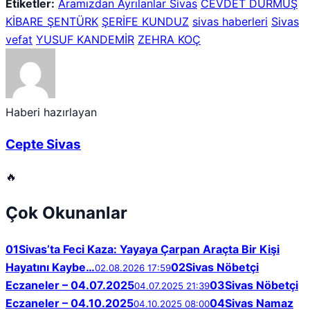
Etiketler:
Aramızdan Ayrılanlar Sivas
CEVDET DURMUŞ
KİBARE ŞENTÜRK
ŞERİFE KUNDUZ
sivas haberleri
Sivas
vefat
YUSUF KANDEMİR
ZEHRA KOÇ
Haberi hazırlayan
Cepte Sivas
🔥
Çok Okunanlar
01
Sivas’ta Feci Kaza: Yayaya Çarpan Araçta Bir Kişi
Hayatını Kaybe…
02
Sivas Nöbetçi
02.08.2026 17:59
Eczaneler – 04.07.2025
03
Sivas Nöbetçi
04.07.2025 21:39
Eczaneler – 04.10.2025
04
Sivas Namaz
04.10.2025 08:00