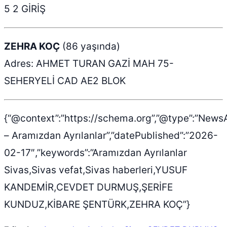
5 2 GİRİŞ
ZEHRA KOÇ
(86 yaşında)
Adres: AHMET TURAN GAZİ MAH 75-
SEHERYELİ CAD AE2 BLOK
{“@context”:”https://schema.org”,”@type”:”NewsAr
– Aramızdan Ayrılanlar”,”datePublished”:”2026-
02-17″,”keywords”:”Aramızdan Ayrılanlar
Sivas,Sivas vefat,Sivas haberleri,YUSUF
KANDEMİR,CEVDET DURMUŞ,ŞERİFE
KUNDUZ,KİBARE ŞENTÜRK,ZEHRA KOÇ”}