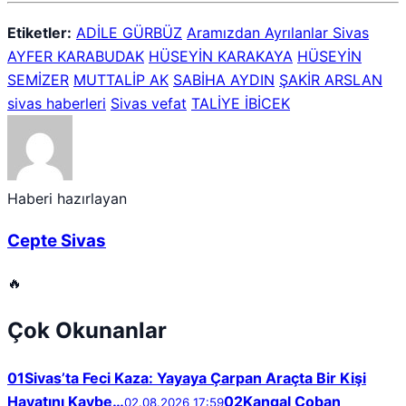
Etiketler:
ADİLE GÜRBÜZ
Aramızdan Ayrılanlar Sivas
AYFER KARABUDAK
HÜSEYİN KARAKAYA
HÜSEYİN
SEMİZER
MUTTALİP AK
SABİHA AYDIN
ŞAKİR ARSLAN
sivas haberleri
Sivas vefat
TALİYE İBİCEK
Haberi hazırlayan
Cepte Sivas
🔥
Çok Okunanlar
01
Sivas’ta Feci Kaza: Yayaya Çarpan Araçta Bir Kişi
Hayatını Kaybe…
02
Kangal Çoban
02.08.2026 17:59