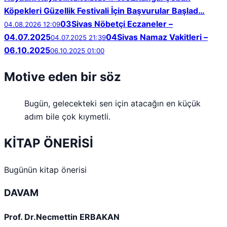
Köpekleri Güzellik Festivali İçin Başvurular Başlad…
03
Sivas Nöbetçi Eczaneler –
04.08.2026 12:09
04.07.2025
04
Sivas Namaz Vakitleri –
04.07.2025 21:39
06.10.2025
06.10.2025 01:00
Motive eden bir söz
Bugün, gelecekteki sen için atacağın en küçük
adım bile çok kıymetli.
KİTAP ÖNERİSİ
Bugünün kitap önerisi
DAVAM
Prof. Dr.Necmettin ERBAKAN