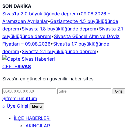
İçeriğe
SON DAKİKA
geç
Sivas’ta 2.0 büyüklüğünde deprem
•
09.08.2026 –
Aramızdan Ayrılanlar
•
Gaziantep’te 4.5 büyüklüğünde
deprem
•
Sivas’ta 1.8 büyüklüğünde deprem
•
Sivas’ta 2.1
büyüklüğünde deprem
•
Sivas’ta Güncel Altın ve Döviz
Fiyatları – 09.08.2026
•
Sivas’ta 1.7 büyüklüğünde
deprem
•
Sivas’ta 2.1 büyüklüğünde deprem
•
CEPTE
SİVAS
Sivas’ın en güncel en güvenilir haber sitesi
Telefon
Şifre
Giriş
numarası
Şifremi unuttum
⌕
Üye Girişi
Menü
İLÇE HABERLERİ
AKINCILAR