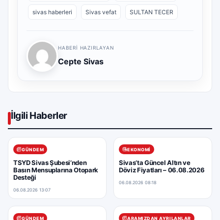
sivas haberleri
Sivas vefat
SULTAN TECER
HABERI HAZIRLAYAN
Cepte Sivas
İlgili Haberler
GÜNDEM
EKONOMI
TSYD Sivas Şubesi’nden
Sivas’ta Güncel Altın ve
Basın Mensuplarına Otopark
Döviz Fiyatları – 06.08.2026
Desteği
06.08.2026 08:18
06.08.2026 13:07
GÜNDEM
ARAMIZDAN AYRILANLAR