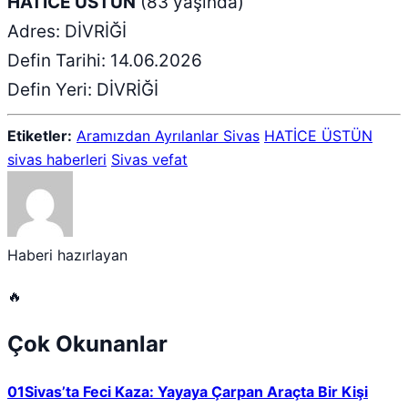
HATİCE ÜSTÜN
(83 yaşında)
Adres: DİVRİĞİ
Defin Tarihi: 14.06.2026
Defin Yeri: DİVRİĞİ
Etiketler:
Aramızdan Ayrılanlar Sivas
HATİCE ÜSTÜN
sivas haberleri
Sivas vefat
Haberi hazırlayan
🔥
Çok Okunanlar
01
Sivas’ta Feci Kaza: Yayaya Çarpan Araçta Bir Kişi