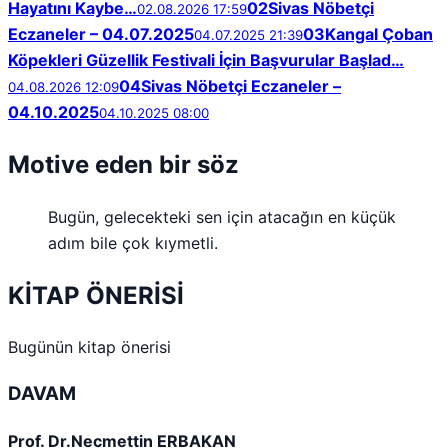
Hayatını Kaybe…
02
Sivas Nöbetçi
02.08.2026 17:59
Eczaneler – 04.07.2025
03
Kangal Çoban
04.07.2025 21:39
Köpekleri Güzellik Festivali İçin Başvurular Başlad…
04
Sivas Nöbetçi Eczaneler –
04.08.2026 12:09
04.10.2025
04.10.2025 08:00
Motive eden bir söz
Bugün, gelecekteki sen için atacağın en küçük
adım bile çok kıymetli.
KİTAP ÖNERİSİ
Bugünün kitap önerisi
DAVAM
Prof. Dr.Necmettin ERBAKAN