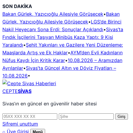
İçeriğe
SON DAKİKA
geç
Bakan Gürlek, Yazıcıoğlu Ailesiyle Görüşecek
•
Bakan
Gürlek, Yazıcıoğlu Ailesiyle Görüşecek
•
LGS’de Birinci
Nakil Heyecanı Sona Erdi: Sonuçlar Açıklandı
•
Sivas’ta
Fındık İşçilerini Taşıyan Minibüs Kaza Yaptı: 9 Kişi
Yaralandı
•
Şehit Yakınları ve Gazilere Yeni Düzenleme:
Maaşlarda Artış ve Ek Haklar
•
AYM’den Evli Kadınların
Nüfus Kaydı İçin Kritik Karar
•
10.08.2026 – Aramızdan
Ayrılanlar
•
Sivas’ta Güncel Altın ve Döviz Fiyatları –
10.08.2026
•
CEPTE
SİVAS
Sivas’ın en güncel en güvenilir haber sitesi
Telefon
Şifre
Giriş
numarası
Şifremi unuttum
⌕
Üye Girişi
Menü