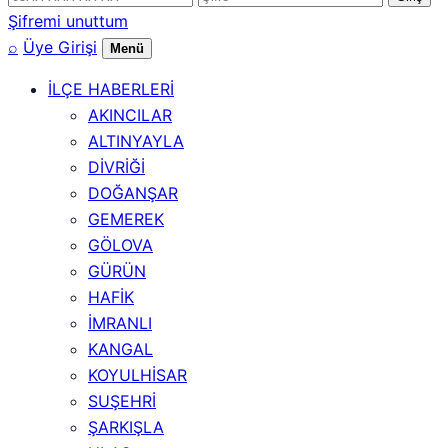
numarası
Şifremi unuttum
⌕
Üye Girişi
Menü
İLÇE HABERLERİ
AKINCILAR
ALTINYAYLA
DİVRİĞİ
DOĞANŞAR
GEMEREK
GÖLOVA
GÜRÜN
HAFİK
İMRANLI
KANGAL
KOYULHİSAR
SUŞEHRİ
ŞARKIŞLA