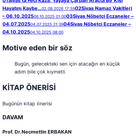
01
Sivas’ta Feci Kaza: Yayaya Çarpan Araçta Bir Kişi
Hayatını Kaybe…
02
Sivas Namaz Vakitleri
02.08.2026 17:59
– 06.10.2025
03
Sivas Nöbetçi Eczaneler –
06.10.2025 01:00
04.07.2025
04
Sivas Nöbetçi Eczaneler –
04.07.2025 21:39
04.10.2025
04.10.2025 08:00
Motive eden bir söz
Bugün, gelecekteki sen için atacağın en küçük
adım bile çok kıymetli.
KİTAP ÖNERİSİ
Bugünün kitap önerisi
DAVAM
Prof. Dr.Necmettin ERBAKAN