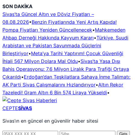
İçeriğe
SON DAKİKA
geç
Sivas’ta Güncel Altın ve Döviz Fiyatları –
08.08.2026
•
Benzin Fiyatlarında Yeni Artış Kapıda!
Pompa Fiyatları Yeniden Güncellenecek
•
Mahkemeden
Ahbap Derneği Hakkında Kayyum Kararı
•
Türkiye, Suudi
Arabistan ve Pakistan Savunmada Güçlerini
Birleştiriyor
•
Meta’ya Tarihi Yaptırım! Çocuk Güvenliği
İhlali 567 Milyon Dolara Mal Oldu
•
Sivas’ta Yasa Dışı
Bahis Operasyonu: 7,6 Milyon Liralık Para Trafiği Ortaya
Çıkarıldı
•
Erdoğan’dan Teşkilatlara Sahaya İnme Talimatı:
AK Parti Sivas Çalışmalarını Hızlandırıyor
•
Altın Rekor
Tazeledi! Gram Altın 6 Bin 574 Liraya Yükseldi
•
CEPTE
SİVAS
Sivas’ın en güncel en güvenilir haber sitesi
Telefon
Şifre
Giriş