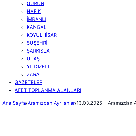
GÜRÜN
HAFİK
İMRANLI
KANGAL
KOYULHİSAR
SUŞEHRİ
ŞARKIŞLA
ULAŞ
YILDIZELİ
ZARA
GAZETELER
AFET TOPLANMA ALANLARI
Ana Sayfa
/
Aramızdan Ayrılanlar
/
13.03.2025 – Aramızdan A