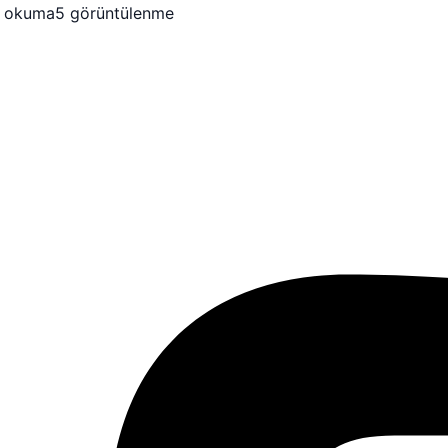
k okuma
5 görüntülenme