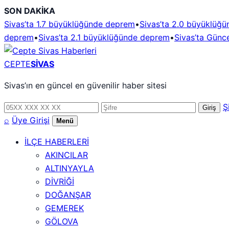
İçeriğe
SON DAKİKA
geç
Sivas’ta 1.7 büyüklüğünde deprem
•
Sivas’ta 2.0 büyüklüğ
deprem
•
Sivas’ta 2.1 büyüklüğünde deprem
•
Sivas’ta Günce
CEPTE
SİVAS
Sivas’ın en güncel en güvenilir haber sitesi
Telefon
Şifre
Ş
Giriş
numarası
⌕
Üye Girişi
Menü
İLÇE HABERLERİ
AKINCILAR
ALTINYAYLA
DİVRİĞİ
DOĞANŞAR
GEMEREK
GÖLOVA