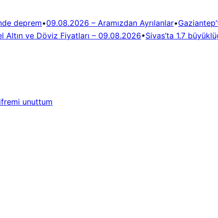
ünde deprem
•
09.08.2026 – Aramızdan Ayrılanlar
•
Gaziantep
l Altın ve Döviz Fiyatları – 09.08.2026
•
Sivas’ta 1.7 büyük
ifremi unuttum